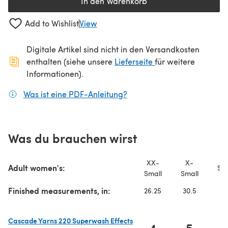
In den Warenkorb
Add to Wishlist
View
Digitale Artikel sind nicht in den Versandkosten
(öffnet sich in ein
enthalten (siehe unsere
Lieferseite
für weitere
Informationen).
Was ist eine PDF-Anleitung?
(öffnet sich in einem neuen
Was du brauchen wirst
XX-
X-
Adult women's:
Sma
Small
Small
Finished measurements, in:
26.25
30.5
3
Cascade Yarns 220 Superwash Effects
4
5