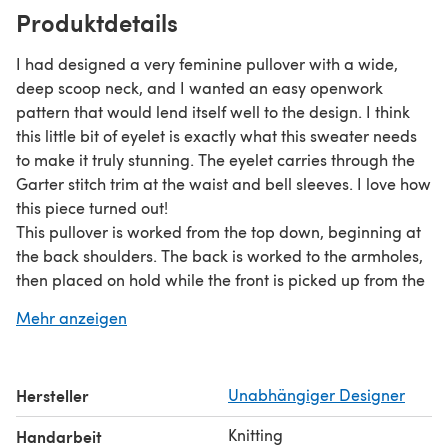
Produktdetails
I had designed a very feminine pullover with a wide,
deep scoop neck, and I wanted an easy openwork
pattern that would lend itself well to the design. I think
this little bit of eyelet is exactly what this sweater needs
to make it truly stunning. The eyelet carries through the
Garter stitch trim at the waist and bell sleeves. I love how
this piece turned out!
This pullover is worked from the top down, beginning at
the back shoulders. The back is worked to the armholes,
then placed on hold while the front is picked up from the
back shoulders and worked to the armholes. Then the
Mehr anzeigen
back and front are joined and the body is worked to the
bottom edge, with waist and hip shaping. The sleeves
are picked up from the armholes and worked to the
Hersteller
Unabhängiger Designer
cuffs, with short-row shaping to shape the sleeve caps.
The Lace Rib pattern is presented in charted format only.
Knitting
Handarbeit
Originally worked in Frog Tree Yarns Meriboo.