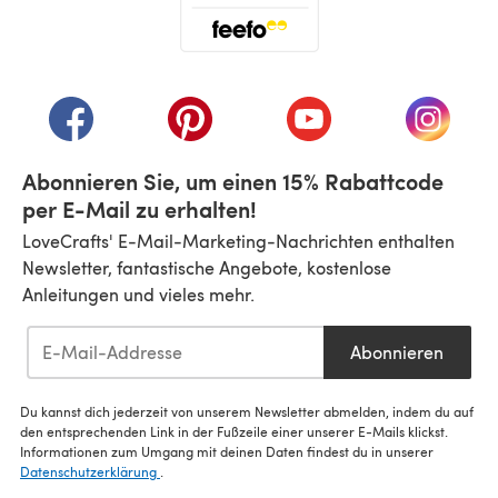
(öffnet sich in einem neuen Tab)
(öffnet sich in einem neuen Tab)
(öffnet sich in einem neuen Tab)
(öffnet sich in einem n
(öffnet 
Abonnieren Sie, um einen 15% Rabattcode
per E-Mail zu erhalten!
LoveCrafts' E-Mail-Marketing-Nachrichten enthalten
Newsletter, fantastische Angebote, kostenlose
Anleitungen und vieles mehr.
Abonnieren
Du kannst dich jederzeit von unserem Newsletter abmelden, indem du auf
den entsprechenden Link in der Fußzeile einer unserer E-Mails klickst.
Informationen zum Umgang mit deinen Daten findest du in unserer
Datenschutzerklärung
.