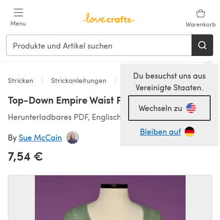
Zum Hauptinhalt springen
Menu
Warenkorb
Du besuchst uns aus
Stricken
Strickanleitungen
Pullover
Vereinigte Staaten.
Top-Down Empire Waist Pullover #172
Wechseln zu
Herunterladbares PDF, Englisch
Bleiben auf
By
Sue McCain
7,54 €