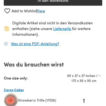
In den Warenkorb
Add to Wishlist
View
Digitale Artikel sind nicht in den Versandkosten
(öffnet sich in ein
enthalten (siehe unsere
Lieferseite
für weitere
Informationen).
Was ist eine PDF-Anleitung?
(öffnet sich in einem neuen
Was du brauchen wirst
69 x 37 x 37 inches / ~
One size only:
175 x 95 x 95 cm
Caron Cakes
1
Strawberry Trifle (17026)