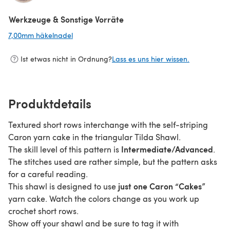
(öffnet sich in einem neuen Tab)
Werkzeuge & Sonstige Vorräte
7,00mm häkelnadel
(öffnet sich in einem neuen Tab)
Ist etwas nicht in Ordnung?
Lass es uns hier wissen.
Produktdetails
Textured short rows interchange with the self-striping
Caron yarn cake in the triangular Tilda Shawl.
Intermediate/Advanced
The skill level of this pattern is
.
The stitches used are rather simple, but the pattern asks
for a careful reading.
just one Caron “Cakes”
This shawl is designed to use
yarn cake. Watch the colors change as you work up
crochet short rows.
Show off your shawl and be sure to tag it with