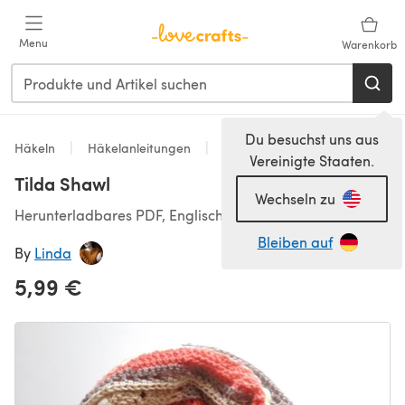
Zum Hauptinhalt springen
Menu
Warenkorb
Du besuchst uns aus
Häkeln
Häkelanleitungen
Schals & Tücher
Vereinigte Staaten.
Tilda Shawl
Wechseln zu
Herunterladbares PDF, Englisch
Bleiben auf
By
Linda
5,99 €