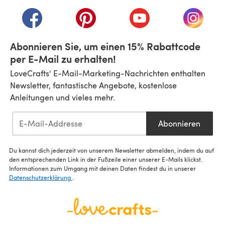
(öffnet sich in einem neuen Tab)
(öffnet sich in einem neuen Tab)
(öffnet sich in einem neuen Tab)
(öffnet sich in einem n
(öffnet 
Abonnieren Sie, um einen 15% Rabattcode
per E-Mail zu erhalten!
LoveCrafts' E-Mail-Marketing-Nachrichten enthalten
Newsletter, fantastische Angebote, kostenlose
Anleitungen und vieles mehr.
Abonnieren
Du kannst dich jederzeit von unserem Newsletter abmelden, indem du auf
den entsprechenden Link in der Fußzeile einer unserer E-Mails klickst.
Informationen zum Umgang mit deinen Daten findest du in unserer
Datenschutzerklärung
.