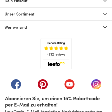
Dein Einkauf
Unser Sortiment
Wer wir sind
(öffnet sich in einem neuen Tab)
(öffnet sich in einem neuen Tab)
(öffnet sich in einem neuen Tab)
(öffnet sich in einem n
(öffnet 
Abonnieren Sie, um einen 15% Rabattcode
per E-Mail zu erhalten!
LoveCrafts' E-Mail-Marketing-Nachrichten enthalten