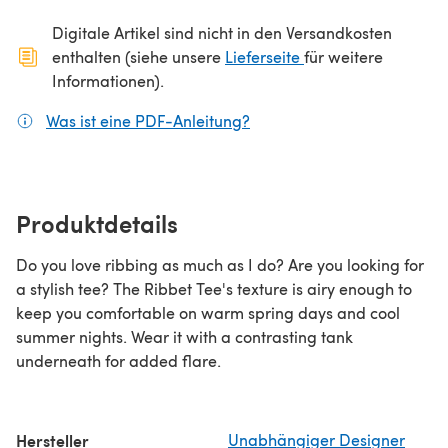
Digitale Artikel sind nicht in den Versandkosten
(öffnet sich in ein
enthalten (siehe unsere
Lieferseite
für weitere
Informationen).
Was ist eine PDF-Anleitung?
(öffnet sich in einem neuen
Produktdetails
Do you love ribbing as much as I do? Are you looking for
a stylish tee? The Ribbet Tee's texture is airy enough to
keep you comfortable on warm spring days and cool
summer nights. Wear it with a contrasting tank
underneath for added flare.
Hersteller
Unabhängiger Designer