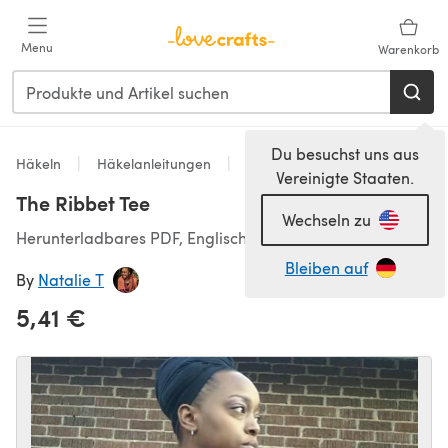
Zum Hauptinhalt springen
Menu
Warenkorb
Du besuchst uns aus
Häkeln
Häkelanleitungen
Tops
Vereinigte Staaten.
The Ribbet Tee
Wechseln zu
Herunterladbares PDF, Englisch
Bleiben auf
By
Natalie T
5,41 €