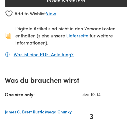
In den Warenkorb
Add to Wishlist
View
Digitale Artikel sind nicht in den Versandkosten
(öffnet sich in ein
enthalten (siehe unsere
Lieferseite
für weitere
Informationen).
Was ist eine PDF-Anleitung?
(öffnet sich in einem neuen
Was du brauchen wirst
One size only:
size 10-14
James C. Brett Rustic Mega Chunky
3
(öffnet sich in einem neuen Tab)