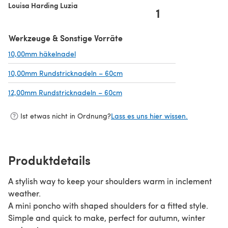
Louisa Harding Luzia
1
Werkzeuge & Sonstige Vorräte
10,00mm häkelnadel
(öffnet sich in einem neuen Tab)
10,00mm Rundstricknadeln – 60cm
(öffnet sich in einem neuen Tab)
12,00mm Rundstricknadeln – 60cm
(öffnet sich in einem neuen Tab)
Ist etwas nicht in Ordnung?
Lass es uns hier wissen.
Produktdetails
A stylish way to keep your shoulders warm in inclement
weather.
A mini poncho with shaped shoulders for a fitted style.
Simple and quick to make, perfect for autumn, winter