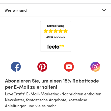
Wer wir sind
(öffnet sich in einem neuen Tab)
(öffnet sich in einem neuen Tab)
(öffnet sich in einem neuen Tab)
(öffnet sich in einem n
(öffnet 
Abonnieren Sie, um einen 15% Rabattcode
per E-Mail zu erhalten!
LoveCrafts' E-Mail-Marketing-Nachrichten enthalten
Newsletter, fantastische Angebote, kostenlose
Anleitungen und vieles mehr.