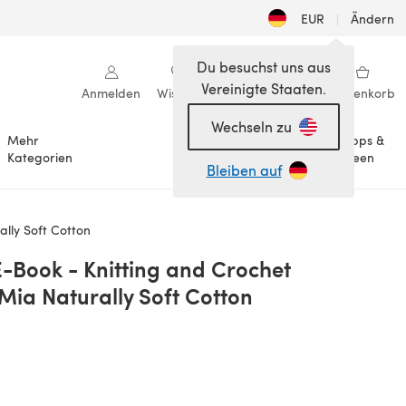
EUR
|
Ändern
Du besuchst uns aus
Vereinigte Staaten.
Anmelden
Wishlist
Meine Bibliothek
Warenkorb
Wechseln zu
Mehr
Tipps &
Anlässe
Kategorien
Ideen
Bleiben auf
lly Soft Cotton
-Book - Knitting and Crochet
Mia Naturally Soft Cotton