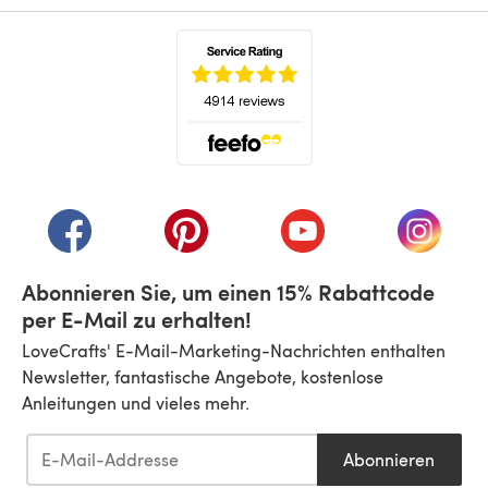
(öffnet sich in einem neuen Tab)
(öffnet sich in einem neuen Tab)
(öffnet sich in einem neuen Tab)
(öffnet sich in einem n
(öffnet 
Abonnieren Sie, um einen 15% Rabattcode
per E-Mail zu erhalten!
LoveCrafts' E-Mail-Marketing-Nachrichten enthalten
Newsletter, fantastische Angebote, kostenlose
Anleitungen und vieles mehr.
Abonnieren