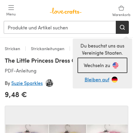
Zum Hauptinhalt springen
Menu
Warenkorb
Du besuchst uns aus
Stricken
Strickanleitungen
Kleider
Vereinigte Staaten.
The Little Princess Dress Collection E-Book
Wechseln zu
PDF-Anleitung
Bleiben auf
By
Suzie Sparkles
9,48 €