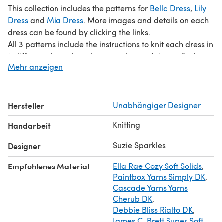
This collection includes the patterns for
Bella Dress
,
Lily
Dress
and
Mia Dress
. More images and details on each
dress can be found by clicking the links.
All 3 patterns include the instructions to knit each dress in
3 different sleeve lengths - cap sleeves (pictured), short
Mehr anzeigen
sleeves and long sleeves
Each pattern has the instructions to knit the dress in 7
sizes from preemie right up to 6 years making this a
fantastic value E-Book which you can turn to time and
Hersteller
Unabhängiger Designer
time again as your little one grows.
Knitting
Handarbeit
All of the lace patterns are both charted and fully written
out round-by-round.
Suzie Sparkles
Designer
Take a look at the matching collection of cardigans in
The Little Princess Cardi Collection E-Book
and the
Empfohlenes Material
Ella Rae Cozy Soft Solids
,
matching
Bonnet & Booties Set
to make some gorgeous
Paintbox Yarns Simply DK
,
little outfits.
Cascade Yarns Yarns
Cherub DK
,
Debbie Bliss Rialto DK
,
James C. Brett Super Soft