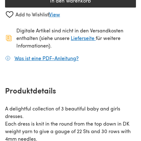
In den Warenkorb
Add to Wishlist
View
Digitale Artikel sind nicht in den Versandkosten
(öffnet sich in ein
enthalten (siehe unsere
Lieferseite
für weitere
Informationen).
Was ist eine PDF-Anleitung?
(öffnet sich in einem neuen
Produktdetails
A delightful collection of 3 beautiful baby and girls
dresses.
Each dress is knit in the round from the top down in DK
weight yarn to give a gauge of 22 Sts and 30 rows with
4mm needles.