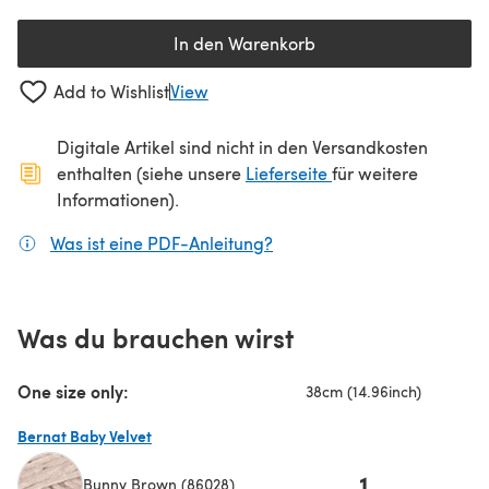
In den Warenkorb
Add to Wishlist
View
Digitale Artikel sind nicht in den Versandkosten
(öffnet sich in ein
enthalten (siehe unsere
Lieferseite
für weitere
Informationen).
Was ist eine PDF-Anleitung?
(öffnet sich in einem neuen
Was du brauchen wirst
One size only:
38cm (14.96inch)
Bernat Baby Velvet
1
Bunny Brown (86028)