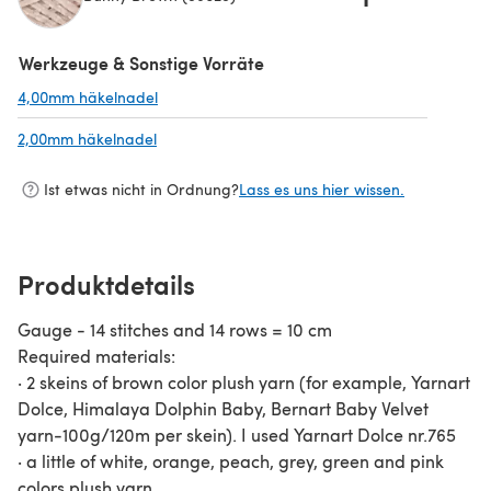
(öffnet sich in einem neuen Tab)
Werkzeuge & Sonstige Vorräte
4,00mm häkelnadel
(öffnet sich in einem neuen Tab)
2,00mm häkelnadel
(öffnet sich in einem neuen Tab)
Ist etwas nicht in Ordnung?
Lass es uns hier wissen.
Produktdetails
Gauge - 14 stitches and 14 rows = 10 cm
Required materials:
· 2 skeins of brown color plush yarn (for example, Yarnart
Dolce, Himalaya Dolphin Baby, Bernart Baby Velvet
yarn-100g/120m per skein). I used Yarnart Dolce nr.765
· a little of white, orange, peach, grey, green and pink
colors plush yarn