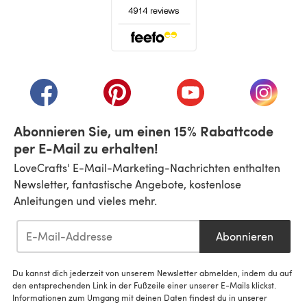
(öffnet sich in einem neuen Tab)
(öffnet sich in einem neuen Tab)
(öffnet sich in einem neuen Tab)
(öffnet sich in einem n
(öffnet 
Abonnieren Sie, um einen 15% Rabattcode
per E-Mail zu erhalten!
LoveCrafts' E-Mail-Marketing-Nachrichten enthalten
Newsletter, fantastische Angebote, kostenlose
Anleitungen und vieles mehr.
Abonnieren
Du kannst dich jederzeit von unserem Newsletter abmelden, indem du auf
den entsprechenden Link in der Fußzeile einer unserer E-Mails klickst.
Informationen zum Umgang mit deinen Daten findest du in unserer