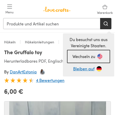
Zum Hauptinhalt springen
Menu
Warenkorb
Du besuchst uns aus
Häkeln
Häkelanleitungen
Spielzeug
Vereinigte Staaten.
The Gruffalo toy
Wechseln zu
Herunterladbares PDF, Englisch
Bleiben auf
By
DanArtEstonia
4 Bewertungen
6,00 €