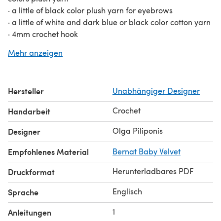
· a little of black color plush yarn for eyebrows
· a little of white and dark blue or black color cotton yarn
· 4mm crochet hook
· 2mm crochet hook for the tongue, horns and teeth
Mehr anzeigen
· safety eyes 9 mm
· Filler for the toys
· thin long needle and needle with a large eyelet
Hersteller
Unabhängiger Designer
· marker
· yarn cutter or sharp scissors
Crochet
Handarbeit
Abbreviations:
mr - magic ring
Olga Piliponis
Designer
ch – chain stitch
Empfohlenes Material
Bernat Baby Velvet
sc – single crochet
inc- increase
Herunterladbares PDF
Druckformat
dec- decrease
sl st- slip stitch
Englisch
Sprache
r= rounds(s)
(…)*- repeat the space on brackets the given number of
1
Anleitungen