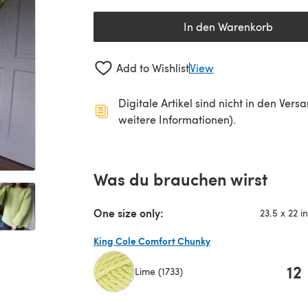
In den Warenkorb
Add to Wishlist
View
Digitale Artikel sind nicht in den Ver
weitere Informationen).
Was du brauchen wirst
One size only:
23.5 x 22 i
King Cole Comfort Chunky
12
Lime (1733)
(öffnet sich in einem neuen Tab)