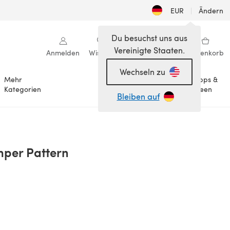
EUR
|
Ändern
Du besuchst uns aus
Vereinigte Staaten.
Anmelden
Wishlist
Meine Bibliothek
Warenkorb
Wechseln zu
Mehr
Tipps &
Anlässe
Kategorien
Ideen
Bleiben auf
mper Pattern