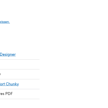
Tab)
wissen.
Designer
e
ort Chunky
res PDF