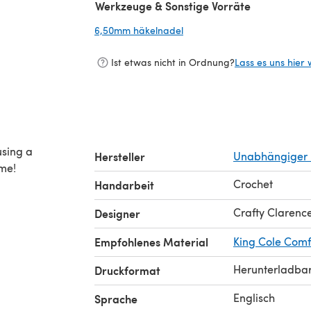
Werkzeuge & Sonstige Vorräte
6,50mm häkelnadel
(öffnet sich in einem neuen 
Ist etwas nicht in Ordnung?
Lass es uns hier 
using a
Hersteller
Unabhängiger 
ime!
Crochet
Handarbeit
Crafty Clarenc
Designer
Empfohlenes Material
King Cole Comf
Herunterladba
Druckformat
Englisch
Sprache