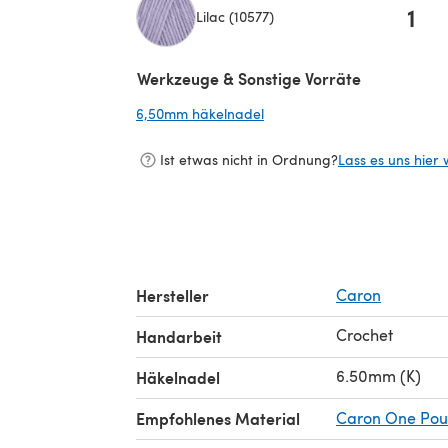
1
Lilac (10577)
(öffnet sich in einem neuen Tab)
Werkzeuge & Sonstige Vorräte
6,50mm häkelnadel
(öffnet sich in einem neuen 
Ist etwas nicht in Ordnung?
Lass es uns hier 
Hersteller
Caron
Crochet
Handarbeit
6.50mm (K)
Häkelnadel
Empfohlenes Material
Caron One Po