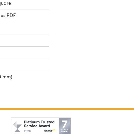
quare
res PDF
50 mm)