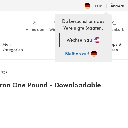
EUR
|
Ändern
Du besuchst uns aus
Vereinigte Staaten.
Anmelden
Wishlist
Meine Bibliothek
Warenkorb
Wechseln zu
Mehr
Tipps &
Anlässe
Kategorien
Ideen
Bleiben auf
 PDF
Caron One Pound - Downloadable