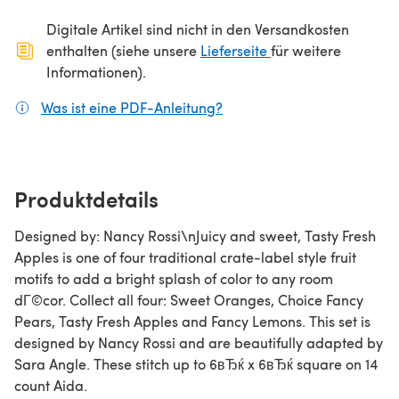
Digitale Artikel sind nicht in den Versandkosten
(öffnet sich in ein
enthalten (siehe unsere
Lieferseite
für weitere
Informationen).
Was ist eine PDF-Anleitung?
(öffnet sich in einem neuen
Produktdetails
Designed by: Nancy Rossi\nJuicy and sweet, Tasty Fresh
Apples is one of four traditional crate-label style fruit
motifs to add a bright splash of color to any room
dГ©cor. Collect all four: Sweet Oranges, Choice Fancy
Pears, Tasty Fresh Apples and Fancy Lemons. This set is
designed by Nancy Rossi and are beautifully adapted by
Sara Angle. These stitch up to 6вЂќ x 6вЂќ square on 14
count Aida.