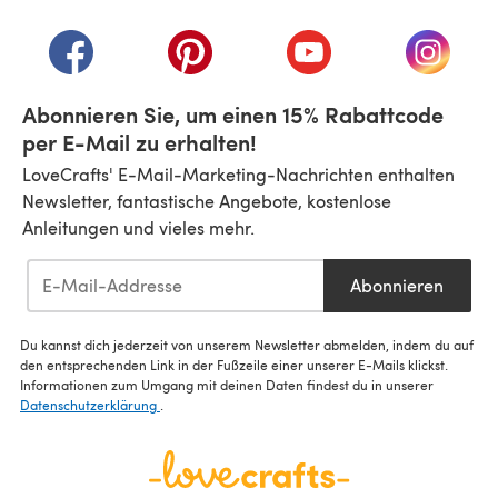
(öffnet sich in einem neuen Tab)
(öffnet sich in einem neuen Tab)
(öffnet sich in einem neuen Tab)
(öffnet sich in einem n
(öffnet 
Abonnieren Sie, um einen 15% Rabattcode
per E-Mail zu erhalten!
LoveCrafts' E-Mail-Marketing-Nachrichten enthalten
Newsletter, fantastische Angebote, kostenlose
Anleitungen und vieles mehr.
Abonnieren
Du kannst dich jederzeit von unserem Newsletter abmelden, indem du auf
den entsprechenden Link in der Fußzeile einer unserer E-Mails klickst.
Informationen zum Umgang mit deinen Daten findest du in unserer
Datenschutzerklärung
.