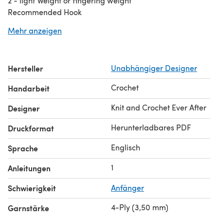
2 - light Weight or fingering weight
Recommended Hook
3.5mm [US-E] 4mm [US-F]
Mehr anzeigen
Stitch Diagram?
No
Hersteller
Unabhängiger Designer
Crochet
Handarbeit
Knit and Crochet Ever After
Designer
Herunterladbares PDF
Druckformat
Englisch
Sprache
1
Anleitungen
Schwierigkeit
Anfänger
4-Ply (3,50 mm)
Garnstärke