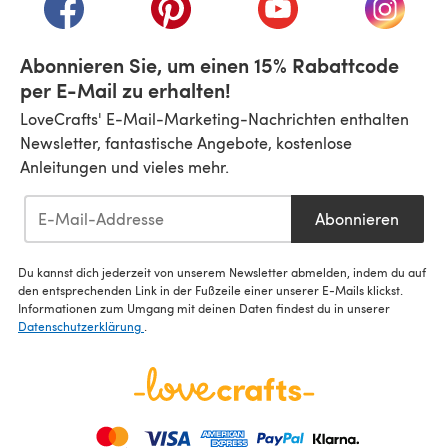
(öffnet sich in einem neuen Tab)
(öffnet sich in einem neuen Tab)
(öffnet sich in einem n
(öffnet 
Abonnieren Sie, um einen 15% Rabattcode
per E-Mail zu erhalten!
LoveCrafts' E-Mail-Marketing-Nachrichten enthalten
Newsletter, fantastische Angebote, kostenlose
Anleitungen und vieles mehr.
Abonnieren
Du kannst dich jederzeit von unserem Newsletter abmelden, indem du auf
den entsprechenden Link in der Fußzeile einer unserer E-Mails klickst.
Informationen zum Umgang mit deinen Daten findest du in unserer
Datenschutzerklärung
.