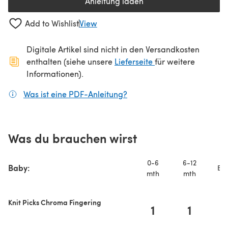
Anleitung laden
(öffnet sich in einem neuen Tab
Add to Wishlist
View
Digitale Artikel sind nicht in den Versandkosten
(öffnet sich in ein
enthalten (siehe unsere
Lieferseite
für weitere
Informationen).
Was ist eine PDF-Anleitung?
(öffnet sich in einem neuen
Was du brauchen wirst
0-6
6-12
Baby:
Ba
mth
mth
Knit Picks Chroma Fingering
1
1