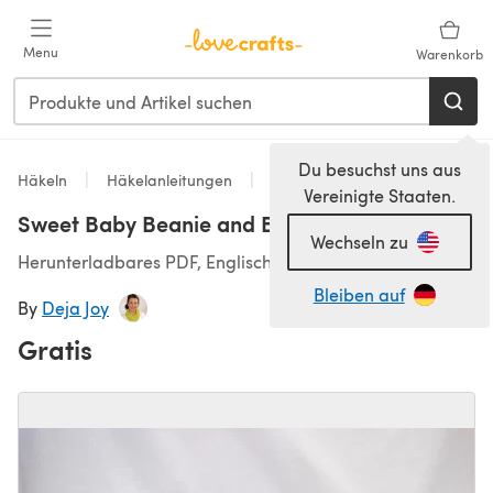
Zum Hauptinhalt springen
Menu
Warenkorb
Du besuchst uns aus
Häkeln
Häkelanleitungen
Baby Hats
Vereinigte Staaten.
Sweet Baby Beanie and Booties
Wechseln zu
Herunterladbares PDF, Englisch
Bleiben auf
By
Deja Joy
Gratis