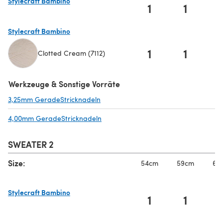
Stylecraft Bambino
1
1
(öffnet sich in einem neuen Tab)
Stylecraft Bambino
1
1
Clotted Cream (7112)
(öffnet sich in einem neuen Tab)
Werkzeuge & Sonstige Vorräte
3,25mm GeradeStricknadeln
(öffnet sich in einem neuen Tab)
4,00mm GeradeStricknadeln
(öffnet sich in einem neuen Tab)
SWEATER 2
Size:
54cm
59cm
65
Stylecraft Bambino
1
1
(öffnet sich in einem neuen Tab)