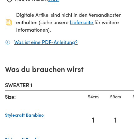
Digitale Artikel sind nicht in den Versandkosten
(öffnet sich in ein
enthalten (siehe unsere
Lieferseite
für weitere
Informationen).
Was ist eine PDF-Anleitung?
(öffnet sich in einem neuen
Was du brauchen wirst
SWEATER 1
Size:
54cm
59cm
65
Stylecraft Bambino
1
1
(öffnet sich in einem neuen Tab)