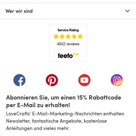
Wer wir sind
(öffnet sich in einem neuen Tab)
(öffnet sich in einem neuen Tab)
(öffnet sich in einem neuen Tab)
(öffnet sich in einem n
(öffnet 
Abonnieren Sie, um einen 15% Rabattcode
per E-Mail zu erhalten!
LoveCrafts' E-Mail-Marketing-Nachrichten enthalten
Newsletter, fantastische Angebote, kostenlose
Anleitungen und vieles mehr.