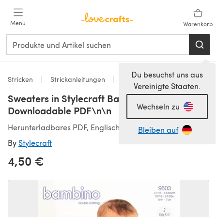
Zum Hauptinhalt springen
Menu
Warenkorb
Du besuchst uns aus
Stricken
Strickanleitungen
Pullover
Vereinigte Staaten.
Sweaters in Stylecraft Bambino DK - 9603 -
Wechseln zu
Downloadable PDF\n\n
Herunterladbares PDF, Englisch
Bleiben auf
By
Stylecraft
4,50 €