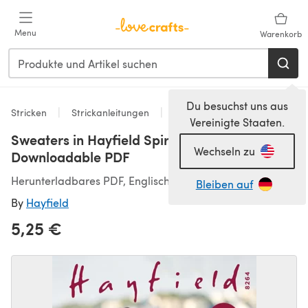
Zum Hauptinhalt springen
Menu
Warenkorb
Du besuchst uns aus
Stricken
Strickanleitungen
Pullover
Vereinigte Staaten.
Sweaters in Hayfield Spirit DK - 8264 -
Wechseln zu
Downloadable PDF
Herunterladbares PDF, Englisch
Bleiben auf
By
Hayfield
5,25 €