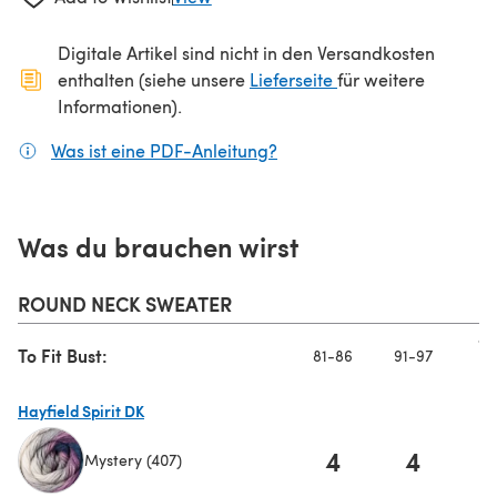
Digitale Artikel sind nicht in den Versandkosten
(öffnet sich in ein
enthalten (siehe unsere
Lieferseite
für weitere
Informationen).
Was ist eine PDF-Anleitung?
(öffnet sich in einem neuen
Was du brauchen wirst
ROUND NECK SWEATER
10
To Fit Bust:
81-86
91-97
10
Hayfield Spirit DK
4
4
Mystery (407)