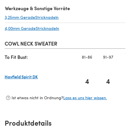
(öffnet sich in einem neuen Tab)
Werkzeuge & Sonstige Vorräte
3,25mm GeradeStricknadeln
(öffnet sich in einem neuen Tab)
4,00mm GeradeStricknadeln
(öffnet sich in einem neuen Tab)
COWL NECK SWEATER
10
To Fit Bust:
81-86
91-97
10
Hayfield Spirit DK
4
4
(öffnet sich in einem neuen Tab)
Ist etwas nicht in Ordnung?
Lass es uns hier wissen.
Produktdetails