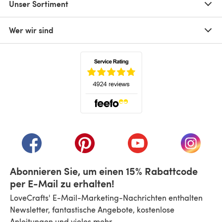
Unser Sortiment
Wer wir sind
(öffnet sich in einem neuen Tab)
(öffnet sich in einem neuen Tab)
(öffnet sich in einem neuen Tab)
(öffnet sich in einem n
(öffnet 
Abonnieren Sie, um einen 15% Rabattcode
per E-Mail zu erhalten!
LoveCrafts' E-Mail-Marketing-Nachrichten enthalten
Newsletter, fantastische Angebote, kostenlose
Anleitungen und vieles mehr.