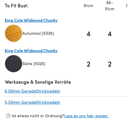
86-
To Fit Bust:
81cm
97
91cm
King Cole Wildwood Chunky
4
4
Autumnal (5028)
(öffnet sich in einem neuen Tab)
King Cole Wildwood Chunky
2
2
Slate (5026)
(öffnet sich in einem neuen Tab)
Werkzeuge & Sonstige Vorräte
6,00mm GeradeStricknadeln
(öffnet sich in einem neuen Tab)
5,50mm GeradeStricknadeln
(öffnet sich in einem neuen Tab)
Ist etwas nicht in Ordnung?
Lass es uns hier wissen.