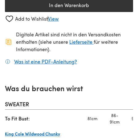
In den Warenkorb
Add to Wishlist
View
Digitale Artikel sind nicht in den Versandkosten
(öffnet sich in ein
enthalten (siehe unsere
Lieferseite
für weitere
Informationen).
Was ist eine PDF-Anleitung?
(öffnet sich in einem neuen
Was du brauchen wirst
SWEATER
86-
To Fit Bust:
81cm
97
91cm
King Cole Wildwood Chunky