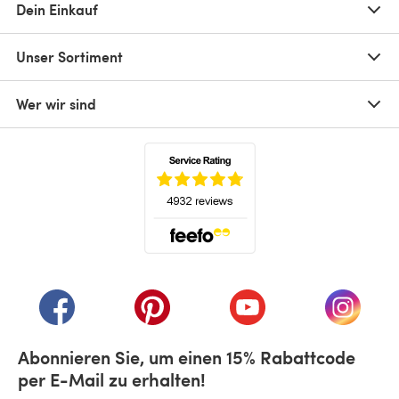
Dein Einkauf
Unser Sortiment
Wer wir sind
(öffnet sich in einem neuen Tab)
(öffnet sich in einem neuen Tab)
(öffnet sich in einem neuen Tab)
(öffnet sich in einem n
(öffnet 
Abonnieren Sie, um einen 15% Rabattcode
per E-Mail zu erhalten!