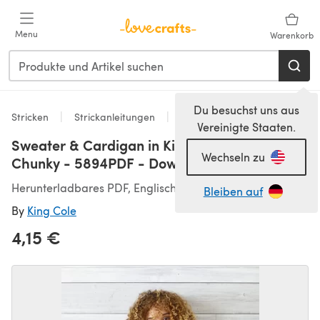
Zum Hauptinhalt springen
Menu
Warenkorb
Du besuchst uns aus
Stricken
Strickanleitungen
Pullover
Vereinigte Staaten.
Sweater & Cardigan in King Cole Wildwood
Wechseln zu
Chunky - 5894PDF - Downloadable PDF
Herunterladbares PDF, Englisch
Bleiben auf
By
King Cole
4,15 €