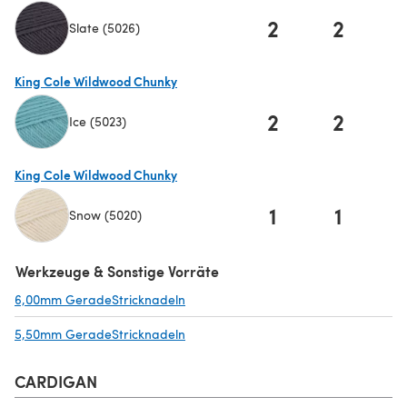
2
2
Slate (5026)
(öffnet sich in einem neuen Tab)
King Cole Wildwood Chunky
2
2
Ice (5023)
(öffnet sich in einem neuen Tab)
King Cole Wildwood Chunky
1
1
Snow (5020)
(öffnet sich in einem neuen Tab)
Werkzeuge & Sonstige Vorräte
6,00mm GeradeStricknadeln
(öffnet sich in einem neuen Tab)
5,50mm GeradeStricknadeln
(öffnet sich in einem neuen Tab)
CARDIGAN