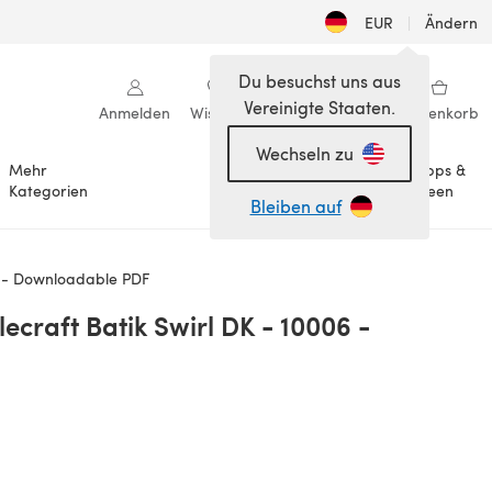
EUR
|
Ändern
Du besuchst uns aus
Vereinigte Staaten.
Anmelden
Wishlist
Meine Bibliothek
Warenkorb
Wechseln zu
Mehr
Tipps &
Anlässe
Kategorien
Ideen
Bleiben auf
6 - Downloadable PDF
ecraft Batik Swirl DK - 10006 -