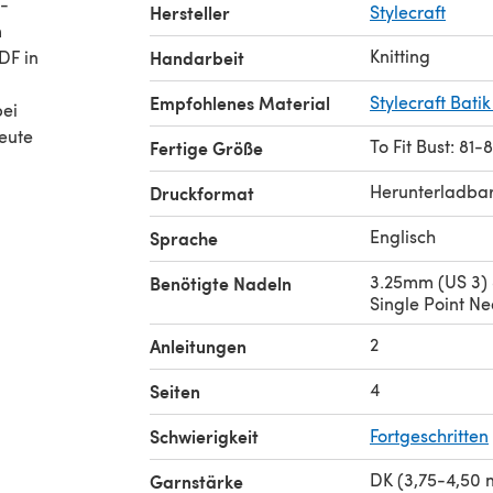
 -
Hersteller
Stylecraft
Knitting
DF in
Handarbeit
Empfohlenes Material
Stylecraft Batik
bei
heute
To Fit Bust: 81
Fertige Größe
Herunterladba
Druckformat
Englisch
Sprache
3.25mm (US 3)
Benötigte Nadeln
Single Point Ne
2
Anleitungen
4
Seiten
Schwierigkeit
Fortgeschritten
DK (3,75-4,50
Garnstärke