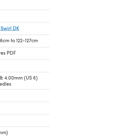
 Swirl DK
-86cm to 122-127cm
res PDF
 & 4.00mm (US 6)
edles
 mm)