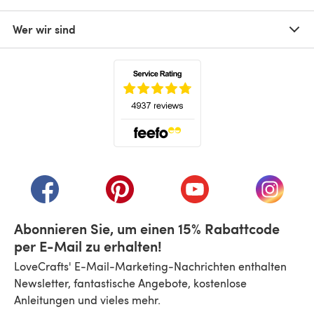
Wer wir sind
(öffnet sich in einem neuen Tab)
(öffnet sich in einem neuen Tab)
(öffnet sich in einem neuen Tab)
(öffnet sich in einem n
(öffnet 
Abonnieren Sie, um einen 15% Rabattcode
per E-Mail zu erhalten!
LoveCrafts' E-Mail-Marketing-Nachrichten enthalten
Newsletter, fantastische Angebote, kostenlose
Anleitungen und vieles mehr.