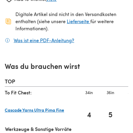
Digitale Artikel sind nicht in den Versandkosten
(öffnet sich in ein
enthalten (siehe unsere
Lieferseite
für weitere
Informationen).
Was ist eine PDF-Anleitung?
(öffnet sich in einem neuen
Was du brauchen wirst
TOP
To Fit Chest:
34in
36in
40
Cascade Yarns Ultra Pima Fine
4
5
(öffnet sich in einem neuen Tab)
Werkzeuge & Sonstige Vorräte