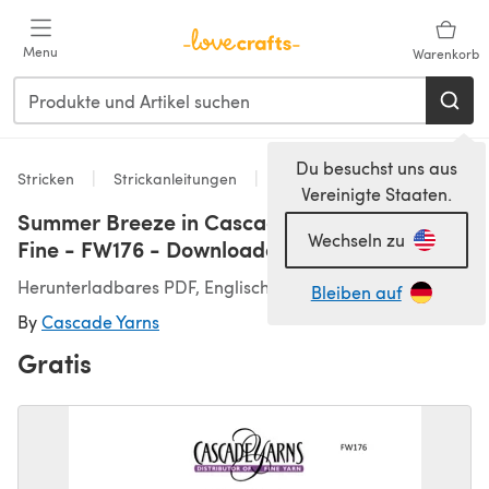
Zum Hauptinhalt springen
Menu
Warenkorb
Du besuchst uns aus
Stricken
Strickanleitungen
Pullover
Vereinigte Staaten.
Summer Breeze in Cascade Yarns Ultra Pima
Wechseln zu
Fine - FW176 - Downloadable PDF
Herunterladbares PDF, Englisch
Bleiben auf
By
Cascade Yarns
Gratis