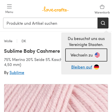
Zum Hauptinhalt springen
Menu
Warenkorb
Du besuchst uns aus
Wolle
DK
Vereinigte Staaten.
Sublime Baby Cashmere Merino Silk DK
Wechseln zu
75% Merino 20% Seide 5% Kaschmir, 116m/50g, DK (3,75-
4,50 mm)
Bleiben auf
By
Sublime