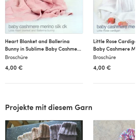
Heart Blanket and Ballerina
Little Rose Cardigan
Bunny in Sublime Baby Cashmere
Baby Cashmere Meri
Merino Silk DK - 6009
6008
Broschüre
Broschüre
4,00 €
4,00 €
Projekte mit diesem Garn