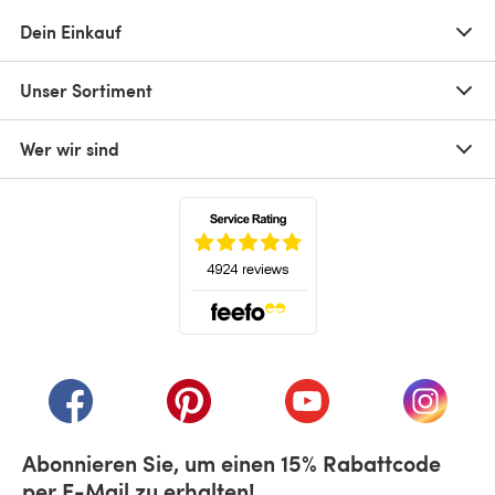
Dein Einkauf
Unser Sortiment
Wer wir sind
(öffnet sich in einem neuen Tab)
(öffnet sich in einem neuen Tab)
(öffnet sich in einem neuen Tab)
(öffnet sich in einem n
(öffnet 
Abonnieren Sie, um einen 15% Rabattcode
per E-Mail zu erhalten!