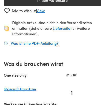
In den Warenkorb
Add to Wishlist
View
Digitale Artikel sind nicht in den Versandkosten
(öffnet sich in ein
enthalten (siehe unsere
Lieferseite
für weitere
Informationen).
Was ist eine PDF-Anleitung?
(öffnet sich in einem neuen
Was du brauchen wirst
One size only:
8" x 16"
Stylecraft Amor Aran
1
(öffnet sich in einem neuen Tab)
Werkzeuge & Sonstige Vorräte