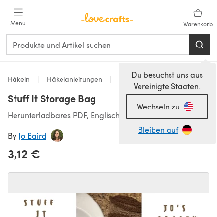
Zum Hauptinhalt springen
Menu
Warenkorb
Du besuchst uns aus
Häkeln
Häkelanleitungen
Homeware
Vereinigte Staaten.
Stuff It Storage Bag
Wechseln zu
Herunterladbares PDF, Englisch
Bleiben auf
By
Jo Baird
3,12 €