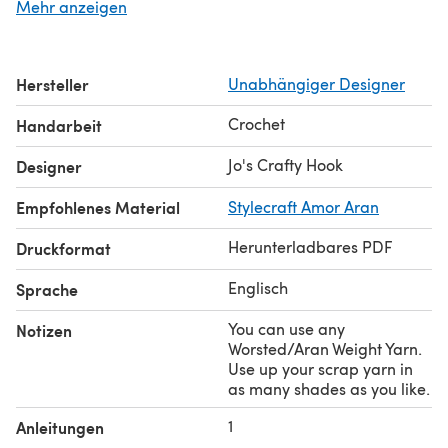
Mehr anzeigen
This is a Scrap Busting crochet pattern so any #4
Worsted/Aran Weight Yarn will do.
Gauge: US H Crochet Hook or 5mm 12 st x 8 rows equal
Hersteller
Unabhängiger Designer
4"
I used simple stitches: single and double crochet. This is
Crochet
Handarbeit
a very easy crochet pattern to follow and you can make
it in 30-45 minutes.
Jo's Crafty Hook
Designer
Empfohlenes Material
Stylecraft Amor Aran
Herunterladbares PDF
Druckformat
Englisch
Sprache
You can use any
Notizen
Worsted/Aran Weight Yarn.
Use up your scrap yarn in
as many shades as you like.
1
Anleitungen