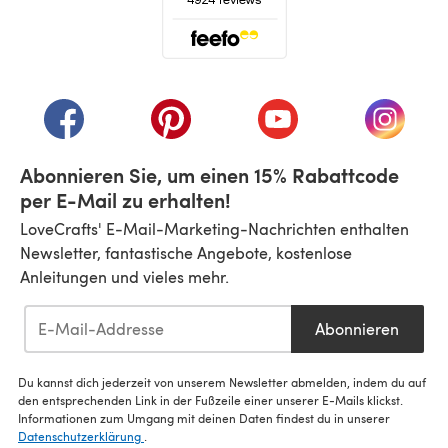
(öffnet sich in einem neuen Tab)
(öffnet sich in einem neuen Tab)
(öffnet sich in einem neuen Tab)
(öffnet sich in einem n
(öffnet 
Abonnieren Sie, um einen 15% Rabattcode
per E-Mail zu erhalten!
LoveCrafts' E-Mail-Marketing-Nachrichten enthalten
Newsletter, fantastische Angebote, kostenlose
Anleitungen und vieles mehr.
Abonnieren
Du kannst dich jederzeit von unserem Newsletter abmelden, indem du auf
den entsprechenden Link in der Fußzeile einer unserer E-Mails klickst.
Informationen zum Umgang mit deinen Daten findest du in unserer
Datenschutzerklärung
.