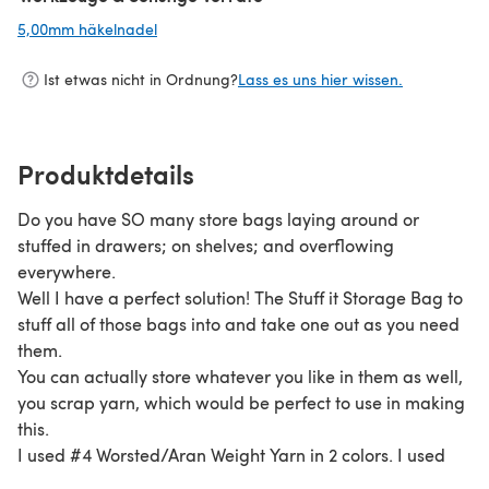
5,00mm häkelnadel
(öffnet sich in einem neuen Tab)
Ist etwas nicht in Ordnung?
Lass es uns hier wissen.
Produktdetails
Do you have SO many store bags laying around or
stuffed in drawers; on shelves; and overflowing
everywhere.
Well I have a perfect solution! The Stuff it Storage Bag to
stuff all of those bags into and take one out as you need
them.
You can actually store whatever you like in them as well,
you scrap yarn, which would be perfect to use in making
this.
I used #4 Worsted/Aran Weight Yarn in 2 colors. I used
Caron One Pound and Red Heart Super Saver