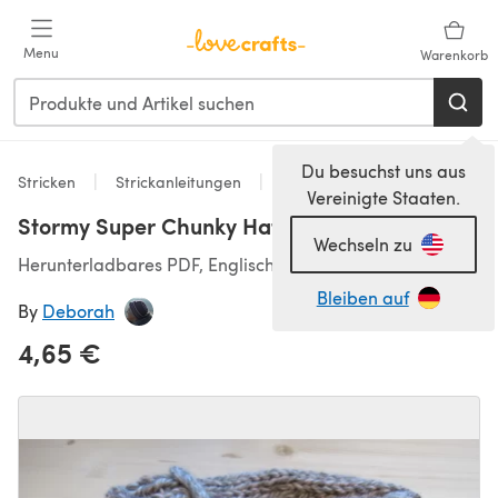
Zum Hauptinhalt springen
Menu
Warenkorb
Du besuchst uns aus
Stricken
Strickanleitungen
Accessoires
Vereinigte Staaten.
Stormy Super Chunky Hat
Wechseln zu
Herunterladbares PDF, Englisch
Bleiben auf
By
Deborah
4,65 €