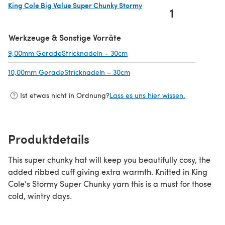
King Cole Big Value Super Chunky Stormy
1
(öffnet sich in einem neuen Tab)
Werkzeuge & Sonstige Vorräte
9,00mm GeradeStricknadeln – 30cm
(öffnet sich in einem neuen Ta
10,00mm GeradeStricknadeln – 30cm
(öffnet sich in einem neuen T
Ist etwas nicht in Ordnung?
Lass es uns hier wissen.
Produktdetails
This super chunky hat will keep you beautifully cosy, the
added ribbed cuff giving extra warmth. Knitted in King
Cole's Stormy Super Chunky yarn this is a must for those
cold, wintry days.