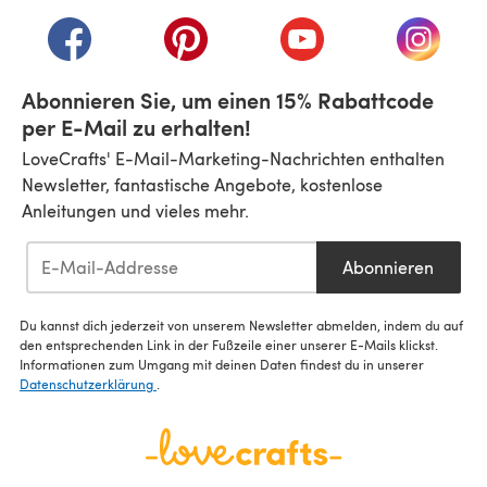
(öffnet sich in einem neuen Tab)
(öffnet sich in einem neuen Tab)
(öffnet sich in einem neuen Tab)
(öffnet sich in einem n
(öffnet 
Abonnieren Sie, um einen 15% Rabattcode
per E-Mail zu erhalten!
LoveCrafts' E-Mail-Marketing-Nachrichten enthalten
Newsletter, fantastische Angebote, kostenlose
Anleitungen und vieles mehr.
Abonnieren
Du kannst dich jederzeit von unserem Newsletter abmelden, indem du auf
den entsprechenden Link in der Fußzeile einer unserer E-Mails klickst.
Informationen zum Umgang mit deinen Daten findest du in unserer
Datenschutzerklärung
.