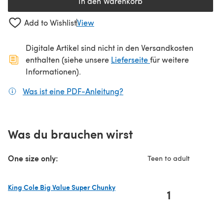
In den Warenkorb
Add to Wishlist
View
Digitale Artikel sind nicht in den Versandkosten
(öffnet sich in ein
enthalten (siehe unsere
Lieferseite
für weitere
Informationen).
Was ist eine PDF-Anleitung?
(öffnet sich in einem neuen
Was du brauchen wirst
One size only:
Teen to adult
King Cole Big Value Super Chunky
1
(öffnet sich in einem neuen Tab)