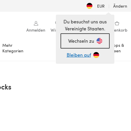
EUR
|
Ändern
Du besuchst uns aus
Vereinigte Staaten.
Anmelden
Wishlist
Meine Bibliothek
Warenkorb
Wechseln zu
Mehr
Tipps &
Anlässe
Kategorien
Ideen
Bleiben auf
ocks