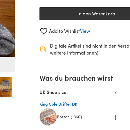
In den Warenkorb
Add to Wishlist
View
Digitale Artikel sind nicht in den Ver
weitere Informationen).
Was du brauchen wirst
UK Shoe size:
7
King Cole Drifter DK
1
Boston (1366)
(öffnet sich in einem neuen Tab)