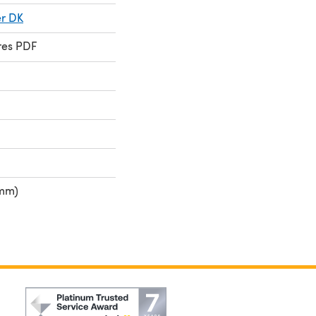
er DK
res PDF
 mm)