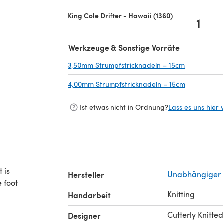
King Cole Drifter - Hawaii (1360)
1
Werkzeuge & Sonstige Vorräte
3,50mm Strumpfstricknadeln – 15cm
(öffnet sic
4,00mm Strumpfstricknadeln – 15cm
(öffnet sic
Ist etwas nicht in Ordnung?
Lass es uns hier 
t is
Hersteller
Unabhängiger 
e foot
Knitting
Handarbeit
Cutterly Knitted
Designer