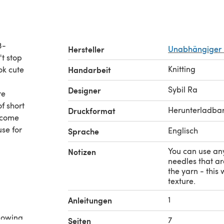
3-
Hersteller
Unabhängiger 
't stop
Knitting
ok cute
Handarbeit
Sybil Ra
Designer
re
of short
Herunterladba
Druckformat
y come
se for
Englisch
Sprache
You can use any
Notizen
needles that are
the yarn - this 
texture.
1
Anleitungen
llowing
7
Seiten