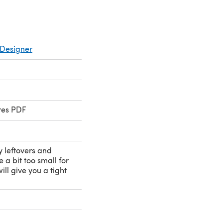
Designer
res PDF
 leftovers and
 a bit too small for
will give you a tight