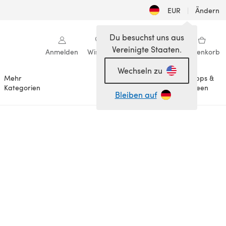
EUR
|
Ändern
Du besuchst uns aus
Vereinigte Staaten.
Anmelden
Wishlist
Meine Bibliothek
Warenkorb
Wechseln zu
Mehr
Tipps &
Anlässe
Kategorien
Ideen
Bleiben auf