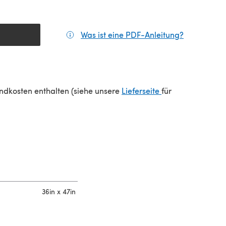
Was ist eine PDF-Anleitung?
(öffnet sic
einem neuen Tab)
(öffnet sich in e
sandkosten enthalten (siehe unsere
Lieferseite
für
36in x 47in