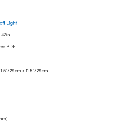
ft Light
 47in
res PDF
1.5"/29cm x 11.5”/29cm
 mm)