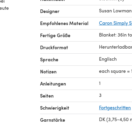
bei
heute
Susan Lowman
Designer
Empfohlenes Material
Caron Simply So
Blanket: 36in to
Fertige Größe
Herunterladba
Druckformat
Englisch
Sprache
each square = 1
Notizen
1
Anleitungen
3
Seiten
Schwierigkeit
Fortgeschritten
DK (3,75-4,50
Garnstärke