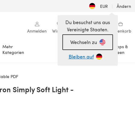
EUR
|
Ändern
Du besuchst uns aus
Vereinigte Staaten.
Anmelden
Wishlist
Meine Bibliothek
Warenkorb
Wechseln zu
Mehr
Tipps &
Anlässe
Kategorien
Ideen
Bleiben auf
dable PDF
ron Simply Soft Light -