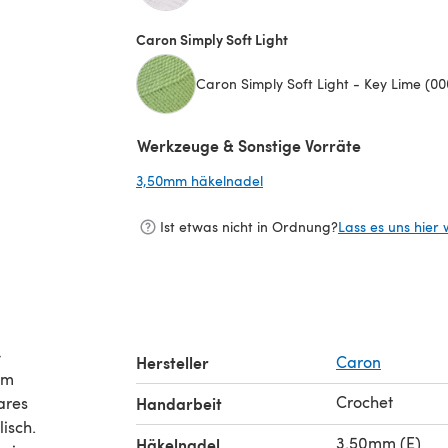
Caron Simply Soft Light
Caron Simply Soft Light - Key Lime (00
Werkzeuge & Sonstige Vorräte
3,50mm häkelnadel
(öffnet sich in einem neuen 
Ist etwas nicht in Ordnung?
Lass es uns hier 
-
Hersteller
Caron
um
Crochet
ares
Handarbeit
isch.
3.50mm (E)
Häkelnadel