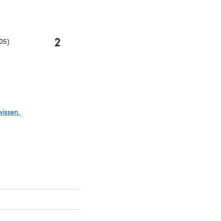
2
05)
Tab)
wissen.