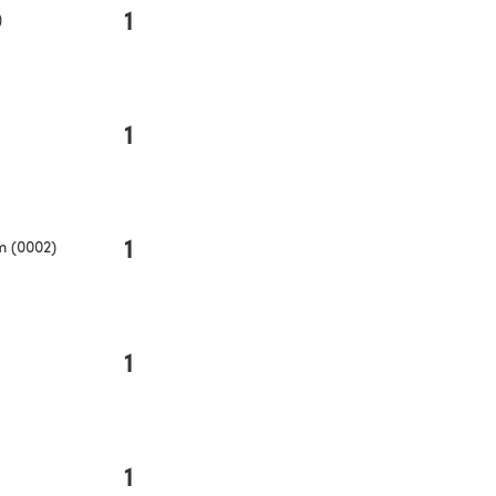
1
)
1
1
m (0002)
1
1