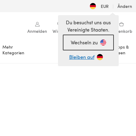
EUR
|
Ändern
Du besuchst uns aus
Vereinigte Staaten.
Anmelden
Wishlist
Meine Bibliothek
Warenkorb
Wechseln zu
Mehr
Tipps &
Anlässe
Kategorien
Ideen
Bleiben auf