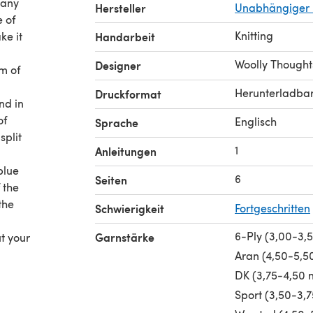
 any
Hersteller
Unabhängiger 
 of
Knitting
ke it
Handarbeit
Woolly Thought
Designer
m of
Herunterladba
Druckformat
nd in
of
Englisch
Sprache
split
1
Anleitungen
blue
6
Seiten
 the
the
Schwierigkeit
Fortgeschritten
6-Ply (3,00-3,
Garnstärke
ut your
Aran (4,50-5,
DK (3,75-4,50
 to
Sport (3,50-3,
orrect