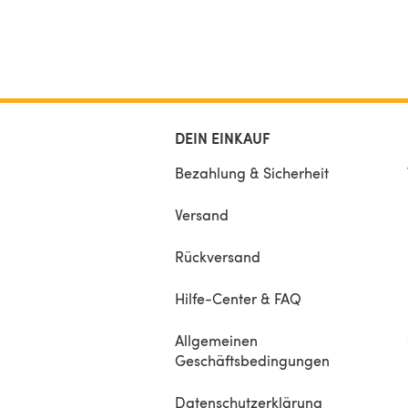
proportions.
Designed by
mathekniticians
Pat Ashforth and St
Plummer
DEIN EINKAUF
Bezahlung & Sicherheit
Versand
Rückversand
Hilfe-Center & FAQ
Allgemeinen
Geschäftsbedingungen
Datenschutzerklärung