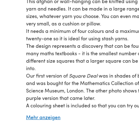
This afghan or wall-hanging can be knitted using
yarn and needles. It can be made in a large range
sizes, whatever yarn you choose. You can even ma
very small, as a cushion or pillow.
It needs a minimum of four colours and a maximu
twenty-one so it is ideal for using stash yarns.
The design represents a discovery that can be fou
many maths textbooks - it is the smallest number 
different size squares that a larger square can be 
into.
Our first version of
Square Deal
was in shades of 
and was bought for the Mathematics Collection of
Science Museum, London. The other photo shows 
purple version that came later.
A colouring sheet is included so that you can try o
own colourways before you begin.
Mehr anzeigen
The squares are knitted separately and stitched
together. The booklet contains information for how
make them larger or smaller whilst retaining the c