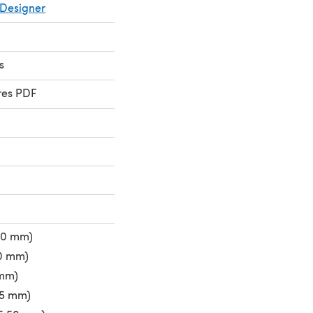
Designer
s
res PDF
50 mm)
50 mm)
 mm)
75 mm)