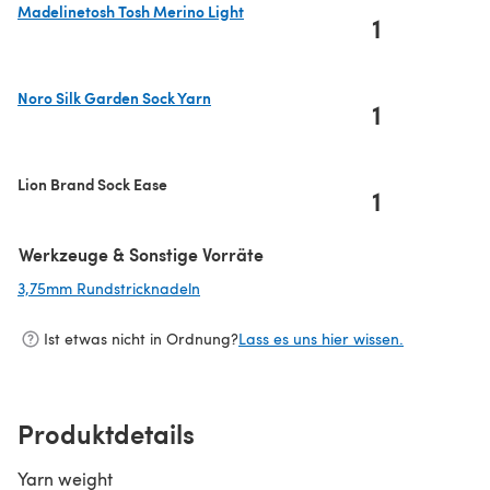
Madelinetosh Tosh Merino Light
1
(öffnet sich in einem neuen Tab)
Noro Silk Garden Sock Yarn
1
(öffnet sich in einem neuen Tab)
Lion Brand Sock Ease
1
Werkzeuge & Sonstige Vorräte
3,75mm Rundstricknadeln
(öffnet sich in einem neuen Tab)
Ist etwas nicht in Ordnung?
Lass es uns hier wissen.
Produktdetails
Yarn weight