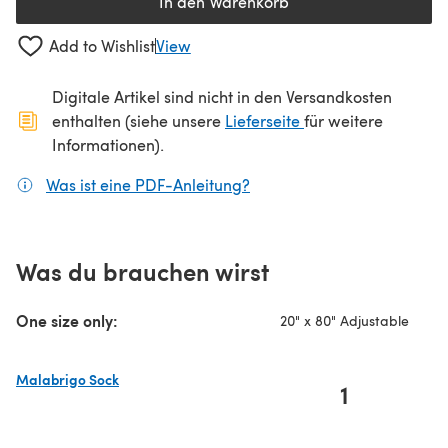
In den Warenkorb
Add to Wishlist
View
Digitale Artikel sind nicht in den Versandkosten
(öffnet sich in ein
enthalten (siehe unsere
Lieferseite
für weitere
Informationen).
Was ist eine PDF-Anleitung?
(öffnet sich in einem neuen
Was du brauchen wirst
One size only:
20" x 80" Adjustable
Malabrigo Sock
1
(öffnet sich in einem neuen Tab)