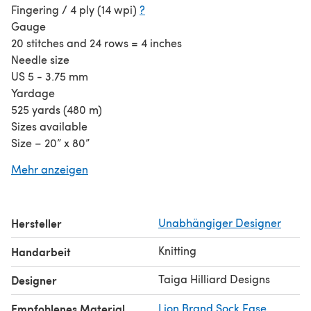
Fingering / 4 ply (14 wpi)
?
Gauge
20 stitches and 24 rows = 4 inches
Needle size
US 5 - 3.75 mm
Yardage
525 yards (480 m)
Sizes available
Size – 20” x 80”
Southwood is a classic triangle shawl with easy lace.
Mehr anzeigen
Written for fingering yarn, but easily adjustable to any
yarn
weight and size.
Hersteller
Unabhängiger Designer
Simple enough for a beginner, fun enough for an
advanced knitter.
Knitting
Handarbeit
Taiga Hilliard Designs
Designer
Empfohlenes Material
Lion Brand Sock Ease
,