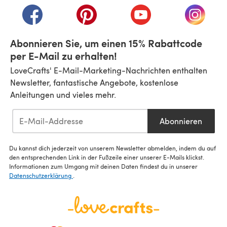
(öffnet sich in einem neuen Tab)
(öffnet sich in einem neuen Tab)
(öffnet sich in einem n
(öffnet 
Abonnieren Sie, um einen 15% Rabattcode
per E-Mail zu erhalten!
LoveCrafts' E-Mail-Marketing-Nachrichten enthalten
Newsletter, fantastische Angebote, kostenlose
Anleitungen und vieles mehr.
Abonnieren
Du kannst dich jederzeit von unserem Newsletter abmelden, indem du auf
den entsprechenden Link in der Fußzeile einer unserer E-Mails klickst.
Informationen zum Umgang mit deinen Daten findest du in unserer
Datenschutzerklärung
.