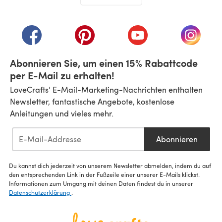
(öffnet sich in einem neuen Tab)
(öffnet sich in einem neuen Tab)
(öffnet sich in einem neuen Tab)
(öffnet sich in einem n
(öffnet 
Abonnieren Sie, um einen 15% Rabattcode
per E-Mail zu erhalten!
LoveCrafts' E-Mail-Marketing-Nachrichten enthalten
Newsletter, fantastische Angebote, kostenlose
Anleitungen und vieles mehr.
Abonnieren
Du kannst dich jederzeit von unserem Newsletter abmelden, indem du auf
den entsprechenden Link in der Fußzeile einer unserer E-Mails klickst.
Informationen zum Umgang mit deinen Daten findest du in unserer
Datenschutzerklärung
.