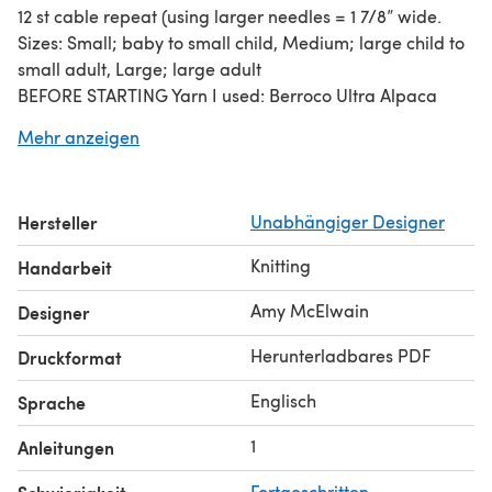
12 st cable repeat (using larger needles = 1 7/8” wide.
Sizes: Small; baby to small child, Medium; large child to
small adult, Large; large adult
BEFORE STARTING Yarn I used: Berroco Ultra Alpaca
Worsted / 10 ply (9 wpi) Yardage: 215 yards (197 meters),
Mehr anzeigen
Unit weight; 100 grams (3.53 ounces) 50% Super Fine
Alpaca 50% Peruvian Highland Wool. For the 2 smaller
sizes 1 hank is more than enough. For the smallest size
Hersteller
Unabhängiger Designer
about 150 yards, for the medium size you’ll need about
175 yards, for the larger size you’ll need about 250 yards
Knitting
Handarbeit
of any worsted weight yarn. Needle size: US 7 and 8 or
(4.5 - 5mm), 16”circulars, and US 7 (4.5mm) set of double
Amy McElwain
Designer
points. Notions: St markers, cable needle, yarn
Herunterladbares PDF
Druckformat
Englisch
Sprache
1
Anleitungen
Fortgeschritten