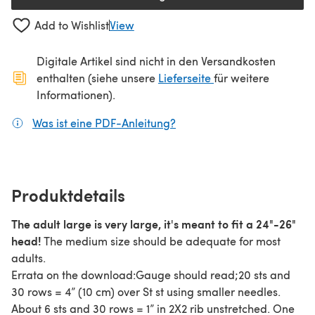
(öffnet sich in einem neuen Tab
Add to Wishlist
View
Digitale Artikel sind nicht in den Versandkosten
(öffnet sich in ein
enthalten (siehe unsere
Lieferseite
für weitere
Informationen).
Was ist eine PDF-Anleitung?
(öffnet sich in einem neuen
Produktdetails
The adult large is very large, it's meant to fit a 24"-26"
head!
The medium size should be adequate for most
adults.
Errata on the download:Gauge should read;20 sts and
30 rows = 4” (10 cm) over St st using smaller needles.
About 6 sts and 30 rows = 1” in 2X2 rib unstretched. One