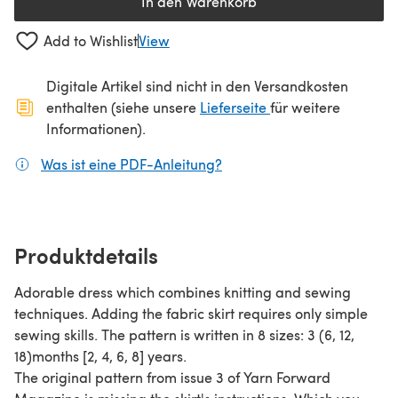
In den Warenkorb
Add to Wishlist
View
Digitale Artikel sind nicht in den Versandkosten
(öffnet sich in ein
enthalten (siehe unsere
Lieferseite
für weitere
Informationen).
Was ist eine PDF-Anleitung?
(öffnet sich in einem neuen
Produktdetails
Adorable dress which combines knitting and sewing
techniques. Adding the fabric skirt requires only simple
sewing skills. The pattern is written in 8 sizes: 3 (6, 12,
18)months [2, 4, 6, 8] years.
The original pattern from issue 3 of Yarn Forward