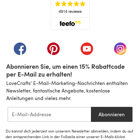
(öffnet sich in einem neuen Tab)
(öffnet sich in einem neuen Tab)
(öffnet sich in einem neuen Tab)
(öffnet sich in einem n
(öffnet 
Abonnieren Sie, um einen 15% Rabattcode
per E-Mail zu erhalten!
LoveCrafts' E-Mail-Marketing-Nachrichten enthalten
Newsletter, fantastische Angebote, kostenlose
Anleitungen und vieles mehr.
Abonnieren
Du kannst dich jederzeit von unserem Newsletter abmelden, indem du auf
den entsprechenden Link in der Fußzeile einer unserer E-Mails klickst.