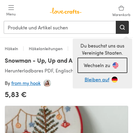
Zum Hauptinhalt springen
Menu
Warenkorb
Du besuchst uns aus
Häkeln
Häkelanleitungen
Spielzeug
Vereinigte Staaten.
Snowman - Up, Up and Away
Wechseln zu
Herunterladbares PDF, Englisch
Bleiben auf
By
from my hook
5,83 €