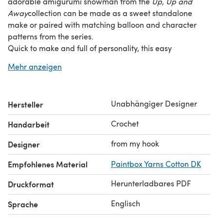
adorable amigurumi snowman from the
Up, Up and
Away
collection can be made as a sweet standalone
make or paired with matching balloon and character
patterns from the series.
Quick to make and full of personality, this easy
amigurumi project makes a lovely handmade gift or
Mehr anzeigen
festive decoration. Designed to coordinate with the
Up,
Up and Away
balloons, it’s a fun winter crochet project
for confident beginners.
Unabhängiger Designer
Hersteller
The pattern includes step-by-step photo instructions,
stitch tutorials (invisible decreases, foundation rows,
Crochet
Handarbeit
FLO/BLO), and professional tech editing for clarity.
Professionally tech-edited, print-friendly, and beginner-
from my hook
Designer
friendly — ideal for anyone looking for a quick, satisfying
Empfohlenes Material
Paintbox Yarns Cotton DK
winter crochet make.
Herunterladbares PDF
Druckformat
Englisch
Sprache