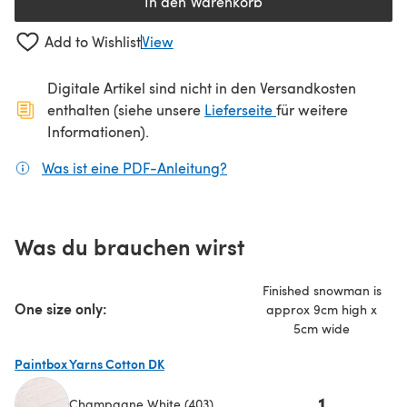
In den Warenkorb
Add to Wishlist
View
Digitale Artikel sind nicht in den Versandkosten
(öffnet sich in ein
enthalten (siehe unsere
Lieferseite
für weitere
Informationen).
Was ist eine PDF-Anleitung?
(öffnet sich in einem neuen
Was du brauchen wirst
Finished snowman is
One size only:
approx 9cm high x
5cm wide
Paintbox Yarns Cotton DK
1
Champagne White (403)