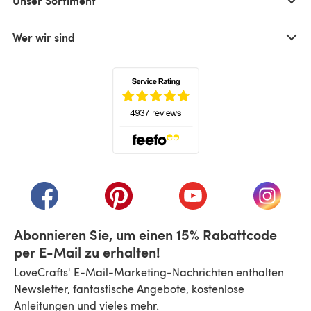
Unser Sortiment
Wer wir sind
(öffnet sich in einem neuen Tab)
(öffnet sich in einem neuen Tab)
(öffnet sich in einem neuen Tab)
(öffnet sich in einem n
(öffnet 
Abonnieren Sie, um einen 15% Rabattcode
per E-Mail zu erhalten!
LoveCrafts' E-Mail-Marketing-Nachrichten enthalten
Newsletter, fantastische Angebote, kostenlose
Anleitungen und vieles mehr.