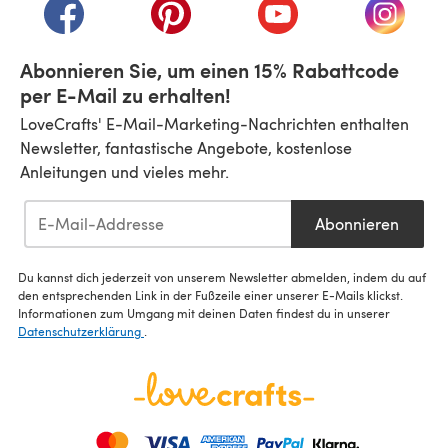
(öffnet sich in einem neuen Tab)
(öffnet sich in einem neuen Tab)
(öffnet sich in einem n
(öffnet 
Abonnieren Sie, um einen 15% Rabattcode
per E-Mail zu erhalten!
LoveCrafts' E-Mail-Marketing-Nachrichten enthalten
Newsletter, fantastische Angebote, kostenlose
Anleitungen und vieles mehr.
Abonnieren
Du kannst dich jederzeit von unserem Newsletter abmelden, indem du auf
den entsprechenden Link in der Fußzeile einer unserer E-Mails klickst.
Informationen zum Umgang mit deinen Daten findest du in unserer
Datenschutzerklärung
.