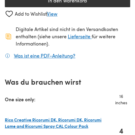
In den Warenkorb
Add to Wishlist
View
Digitale Artikel sind nicht in den Versandkosten
(öffnet sich in ein
enthalten (siehe unsere
Lieferseite
für weitere
Informationen).
Was ist eine PDF-Anleitung?
(öffnet sich in einem neuen
Was du brauchen wirst
16
One size only:
inches
Rico Creative Ricorumi DK, Ricorumi DK, Ricorumi
Lame and Ricorumi Spray CAL Colour Pack
4
(öffnet sich in einem neuen Tab)