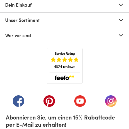
Dein Einkauf
Unser Sortiment
Wer wir sind
(öffnet sich in einem neuen Tab)
(öffnet sich in einem neuen Tab)
(öffnet sich in einem neuen Tab)
(öffnet sich in einem n
(öffnet 
Abonnieren Sie, um einen 15% Rabattcode
per E-Mail zu erhalten!