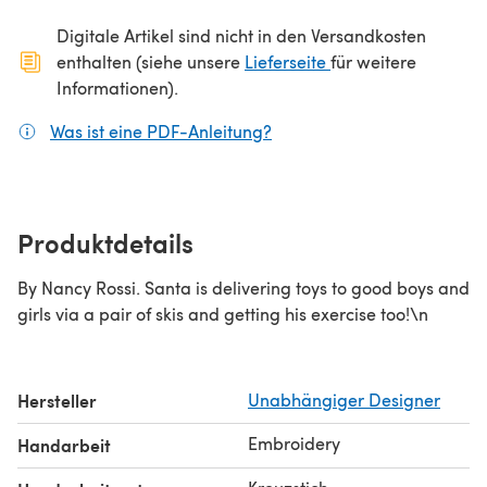
Digitale Artikel sind nicht in den Versandkosten
(öffnet sich in ein
enthalten (siehe unsere
Lieferseite
für weitere
Informationen).
Was ist eine PDF-Anleitung?
(öffnet sich in einem neuen
Produktdetails
By Nancy Rossi. Santa is delivering toys to good boys and
girls via a pair of skis and getting his exercise too!\n
Hersteller
Unabhängiger Designer
Embroidery
Handarbeit