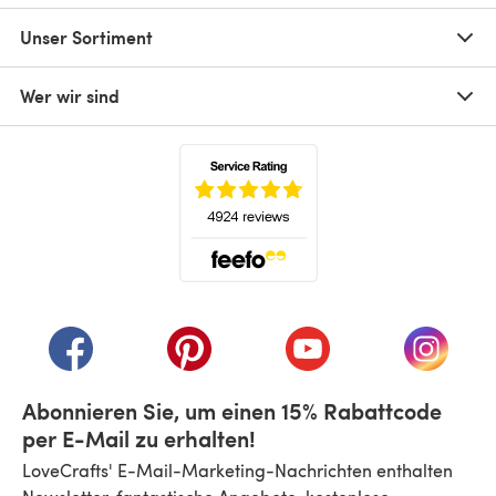
Unser Sortiment
Wer wir sind
(öffnet sich in einem neuen Tab)
(öffnet sich in einem neuen Tab)
(öffnet sich in einem neuen Tab)
(öffnet sich in einem n
(öffnet 
Abonnieren Sie, um einen 15% Rabattcode
per E-Mail zu erhalten!
LoveCrafts' E-Mail-Marketing-Nachrichten enthalten