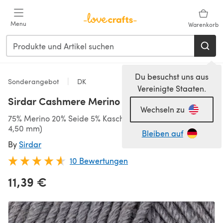
Zum Hauptinhalt springen
Menu
Warenkorb
Du besuchst uns aus
Sonderangebot
DK
Vereinigte Staaten.
Sirdar Cashmere Merino Silk DK
Wechseln zu
75% Merino 20% Seide 5% Kaschmir, 116m/50g, DK (3,75-
4,50 mm)
Bleiben auf
By
Sirdar
10 Bewertungen
11,39 €