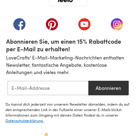
(öffnet sich in einem neuen Tab)
(öffnet sich in einem neuen Tab)
(öffnet sich in einem neuen Tab)
(öffnet sich in einem n
(öffnet 
Abonnieren Sie, um einen 15% Rabattcode
per E-Mail zu erhalten!
LoveCrafts' E-Mail-Marketing-Nachrichten enthalten
Newsletter, fantastische Angebote, kostenlose
Anleitungen und vieles mehr.
Abonnieren
Du kannst dich jederzeit von unserem Newsletter abmelden, indem du auf
den entsprechenden Link in der Fußzeile einer unserer E-Mails klickst.
Informationen zum Umgang mit deinen Daten findest du in unserer
Datenschutzerklärung
.