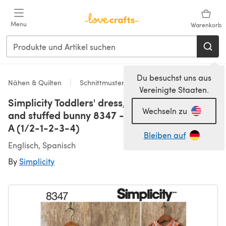
Zum Hauptinhalt springen
Menu
Warenkorb
Du besuchst uns aus
Nähen & Quilten
Schnittmuster & Quiltmuster
Vereinigte Staaten.
Simplicity Toddlers' dress, top and knit capris,
Wechseln zu
and stuffed bunny 8347 - Paper Pattern, Size
A (1/2-1-2-3-4)
Bleiben auf
Englisch, Spanisch
By
Simplicity