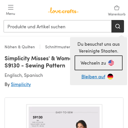
Zum Hauptinhalt springen
Menu
Warenkorb
Du besuchst uns aus
Nähen & Quilten
Schnittmuster & Quiltmuster
Vereinigte Staaten.
Simplicity Misses' & Women's Tops & Bottoms
Wechseln zu
S9130 - Sewing Pattern
Englisch, Spanisch
Bleiben auf
By
Simplicity