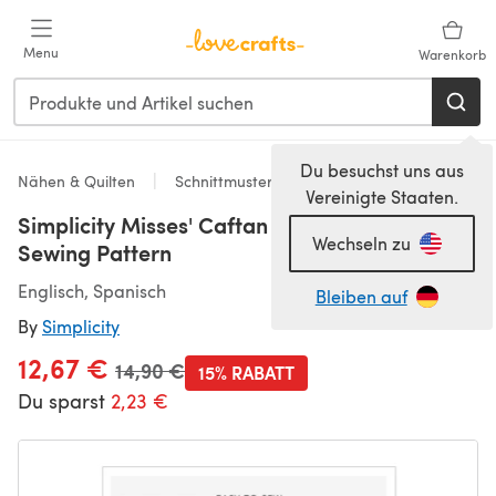
Zum Hauptinhalt springen
Menu
Warenkorb
Du besuchst uns aus
Nähen & Quilten
Schnittmuster & Quiltmuster
Vereinigte Staaten.
Simplicity Misses' Caftan & Dresses S9102 -
Wechseln zu
Sewing Pattern
Englisch, Spanisch
Bleiben auf
By
Simplicity
12,67 €
Alter Preis
14,90 €
15% RABATT
Du sparst
2,23 €