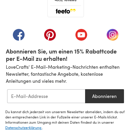
(öffnet sich in einem neuen Tab)
(öffnet sich in einem neuen Tab)
(öffnet sich in einem neuen Tab)
(öffnet sich in einem n
(öffnet 
Abonnieren Sie, um einen 15% Rabattcode
per E-Mail zu erhalten!
LoveCrafts' E-Mail-Marketing-Nachrichten enthalten
Newsletter, fantastische Angebote, kostenlose
Anleitungen und vieles mehr.
Abonnieren
Du kannst dich jederzeit von unserem Newsletter abmelden, indem du auf
den entsprechenden Link in der Fußzeile einer unserer E-Mails klickst.
Informationen zum Umgang mit deinen Daten findest du in unserer
Datenschutzerklärung
.