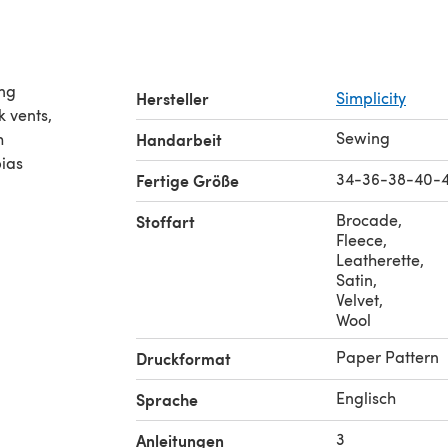
ong
Hersteller
Simplicity
k vents,
Sewing
h
Handarbeit
bias
34-36-38-40-
Fertige Größe
Brocade
,
Stoffart
Fleece
,
Leatherette
,
Satin
,
Velvet
,
Wool
Paper Pattern
Druckformat
Englisch
Sprache
3
Anleitungen