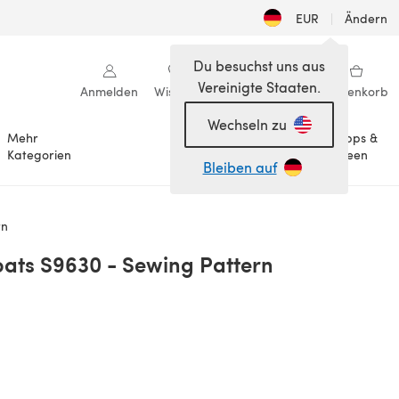
EUR
|
Ändern
Du besuchst uns aus
Vereinigte Staaten.
Anmelden
Wishlist
Meine Bibliothek
Warenkorb
Wechseln zu
Mehr
Tipps &
Anlässe
Kategorien
Ideen
Bleiben auf
rn
oats S9630 - Sewing Pattern