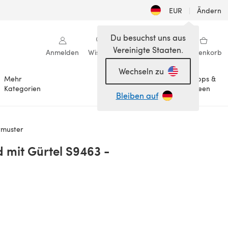
EUR
|
Ändern
Du besuchst uns aus
Vereinigte Staaten.
Anmelden
Wishlist
Meine Bibliothek
Warenkorb
Wechseln zu
Mehr
Tipps &
Anlässe
Kategorien
Ideen
Bleiben auf
ttmuster
d mit Gürtel S9463 -