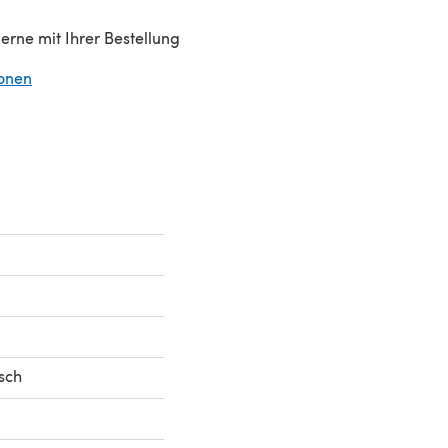
gerne mit Ihrer Bestellung
ionen
(öffnet sich in einem neuen Tab)
sch