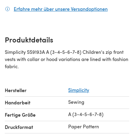
Erfahre mehr über unsere Versandoptionen
(öffnet sich
Produktdetails
Simplicity SS9193A A (3-4-5-6-7-8) Children's zip front
vests with collar or hood variations are lined with fashion
fabric.
Hersteller
Simplicity
Sewing
Handarbeit
A (3-4-5-6-7-8)
Fertige Größe
Paper Pattern
Druckformat