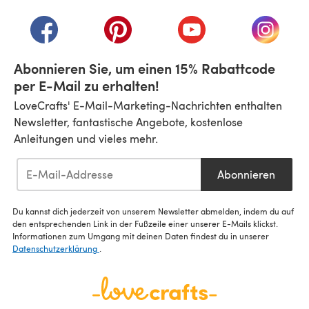
(öffnet sich in einem neuen Tab)
(öffnet sich in einem neuen Tab)
(öffnet sich in einem neuen Tab)
(öffnet sich in einem n
(öffnet 
Abonnieren Sie, um einen 15% Rabattcode
per E-Mail zu erhalten!
LoveCrafts' E-Mail-Marketing-Nachrichten enthalten
Newsletter, fantastische Angebote, kostenlose
Anleitungen und vieles mehr.
Abonnieren
Du kannst dich jederzeit von unserem Newsletter abmelden, indem du auf
den entsprechenden Link in der Fußzeile einer unserer E-Mails klickst.
Informationen zum Umgang mit deinen Daten findest du in unserer
Datenschutzerklärung
.