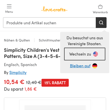
Zum Hauptinhalt springen
Menu
Warenkorb
Du besuchst uns aus
Nähen & Quilten
Schnittmuster & Quiltmuster
Vereinigte Staaten.
Simplicity Children's Vest S9193 - Paper
Wechseln zu
Pattern, Size A (3-4-5-6-7-8)
Englisch, Spanisch
Bleiben auf
By
Simplicity
10,54 €
Alter Preis
12,40 €
15% RABATT
Du sparst
1,86 €