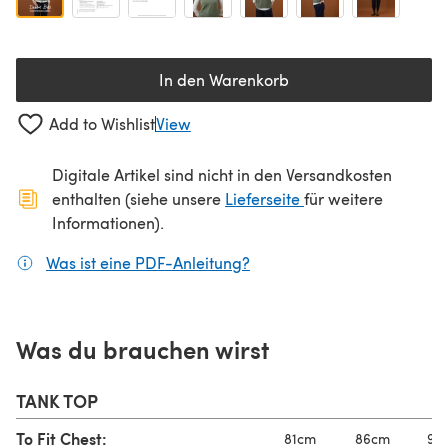
In den Warenkorb
Add to Wishlist
View
Digitale Artikel sind nicht in den Versandkosten
(öffnet sich in ein
enthalten (siehe unsere
Lieferseite
für weitere
Informationen).
Was ist eine PDF-Anleitung?
(öffnet sich in einem neuen
Was du brauchen wirst
TANK TOP
To Fit Chest:
81cm
86cm
92