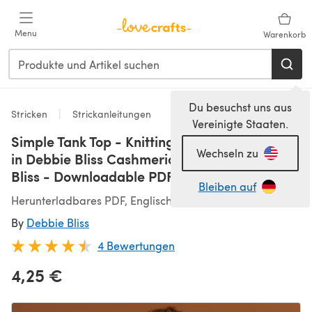
Zum Hauptinhalt springen
Menu
Warenkorb
Du besuchst uns aus
Stricken
Strickanleitungen
Vereinigte Staaten.
Simple Tank Top - Knitting Pattern for Women
Wechseln zu
in Debbie Bliss Cashmerio Aran by Debbie
Bliss - Downloadable PDF
Bleiben auf
Herunterladbares PDF, Englisch
By
Debbie Bliss
4 Bewertungen
4,25 €