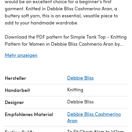
would be an excellent choice for a beginner's first
garment. Knitted in Debbie Bliss Cashmerino Aran, a
buttery soft yarn, this is an essential, vesatile piece to
add to your handmade wardrobe.
Download the PDF pattern for Simple Tank Top - Knitting
Pattern for Women in Debbie Bliss Cashmerio Aran by
Debbie Bliss & start knitting today!
Mehr anzeigen
Discover thousands of downloadables and
FREE knitting
patterns
at LoveCrafts.com.
Hersteller
Debbie Bliss
Knitting
Handarbeit
Debbie Bliss
Designer
Empfohlenes Material
Debbie Bliss Cashmerino
Aran
To Fit Chest: 81cm to 142cm