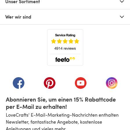
Unser Sortiment
Wer wir sind
(öffnet sich in einem neuen Tab)
(öffnet sich in einem neuen Tab)
(öffnet sich in einem neuen Tab)
(öffnet sich in einem n
(öffnet 
Abonnieren Sie, um einen 15% Rabattcode
per E-Mail zu erhalten!
LoveCrafts' E-Mail-Marketing-Nachrichten enthalten
Newsletter, fantastische Angebote, kostenlose
Anleitungen und vieles mehr.