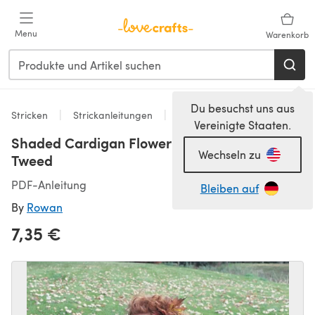
Zum Hauptinhalt springen
Menu
Warenkorb
Du besuchst uns aus
Stricken
Strickanleitungen
Strickjacken
Vereinigte Staaten.
Shaded Cardigan Flower in Rowan Felted
Wechseln zu
Tweed
PDF-Anleitung
Bleiben auf
By
Rowan
7,35 €