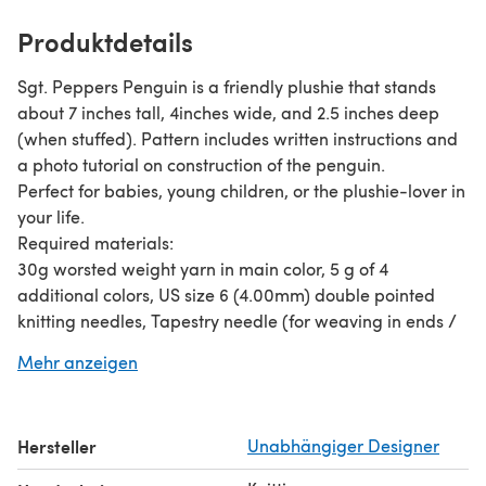
Produktdetails
Sgt. Peppers Penguin is a friendly plushie that stands
about 7 inches tall, 4inches wide, and 2.5 inches deep
(when stuffed). Pattern includes written instructions and
a photo tutorial on construction of the penguin.
Perfect for babies, young children, or the plushie-lover in
your life.
Required materials:
30g worsted weight yarn in main color, 5 g of 4
additional colors, US size 6 (4.00mm) double pointed
knitting needles, Tapestry needle (for weaving in ends /
sewing), Fiber fill
Mehr anzeigen
Great stash buster for your scrappy ends!
Hersteller
Unabhängiger Designer