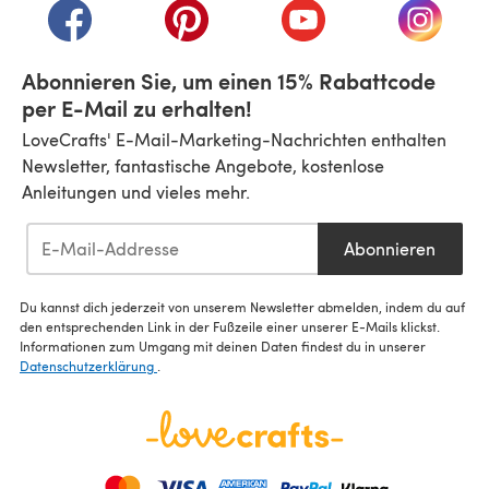
(öffnet sich in einem neuen Tab)
(öffnet sich in einem neuen Tab)
(öffnet sich in einem n
(öffnet 
Abonnieren Sie, um einen 15% Rabattcode
per E-Mail zu erhalten!
LoveCrafts' E-Mail-Marketing-Nachrichten enthalten
Newsletter, fantastische Angebote, kostenlose
Anleitungen und vieles mehr.
Abonnieren
Du kannst dich jederzeit von unserem Newsletter abmelden, indem du auf
den entsprechenden Link in der Fußzeile einer unserer E-Mails klickst.
Informationen zum Umgang mit deinen Daten findest du in unserer
Datenschutzerklärung
.