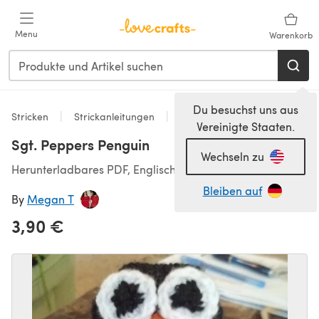
Zum Hauptinhalt springen
Menu
Warenkorb
Du besuchst uns aus
Stricken
Strickanleitungen
Spielzeug
Vereinigte Staaten.
Sgt. Peppers Penguin
Wechseln zu
Herunterladbares PDF, Englisch
Bleiben auf
By
Megan T
3,90 €