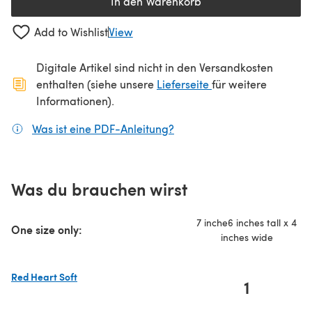
In den Warenkorb
Add to Wishlist
View
Digitale Artikel sind nicht in den Versandkosten
(öffnet sich in ein
enthalten (siehe unsere
Lieferseite
für weitere
Informationen).
Was ist eine PDF-Anleitung?
(öffnet sich in einem neuen
Was du brauchen wirst
7 inche6 inches tall x 4
One size only:
inches wide
Red Heart Soft
1
(öffnet sich in einem neuen Tab)