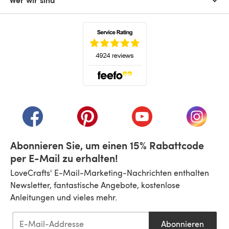
(öffnet sich in einem neuen Tab)
(öffnet sich in einem neuen Tab)
(öffnet sich in einem neuen Tab)
(öffnet sich in einem n
(öffnet 
Abonnieren Sie, um einen 15% Rabattcode
per E-Mail zu erhalten!
LoveCrafts' E-Mail-Marketing-Nachrichten enthalten
Newsletter, fantastische Angebote, kostenlose
Anleitungen und vieles mehr.
Abonnieren