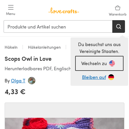
Zum Hauptinhalt springen
Menu
Warenkorb
Du besuchst uns aus
Häkeln
Häkelanleitungen
Homeware
Vereinigte Staaten.
Scops Owl in Love
Wechseln zu
Herunterladbares PDF, Englisch
Bleiben auf
By
Olga T
4,33 €