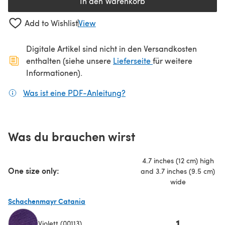
In den Warenkorb
Add to Wishlist
View
Digitale Artikel sind nicht in den Versandkosten
(öffnet sich in ein
enthalten (siehe unsere
Lieferseite
für weitere
Informationen).
Was ist eine PDF-Anleitung?
(öffnet sich in einem neuen
Was du brauchen wirst
4.7 inches (12 cm) high
One size only:
and 3.7 inches (9.5 cm)
wide
Schachenmayr Catania
1
Violett (00113)