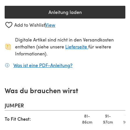
Anleitung laden
(öffnet sich in einem neuen Tab
Add to Wishlist
View
Digitale Artikel sind nicht in den Versandkosten
(öffnet sich in ein
enthalten (siehe unsere
Lieferseite
für weitere
Informationen).
Was ist eine PDF-Anleitung?
(öffnet sich in einem neuen
Was du brauchen wirst
JUMPER
81-
91-
10
To Fit Chest:
86cm
97cm
107