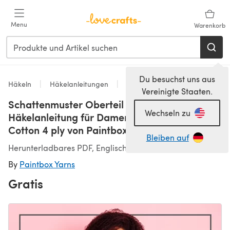
Zum Hauptinhalt springen
Menu
Warenkorb
Du besuchst uns aus
Häkeln
Häkelanleitungen
Pullover
Vereinigte Staaten.
Schattenmuster Oberteil - Kostenlose Top
Wechseln zu
Häkelanleitung für Damen in Paintbox Yarns
Cotton 4 ply von Paintbox Yarns
Bleiben auf
Herunterladbares PDF, Englisch, Deutsch
By
Paintbox Yarns
Gratis