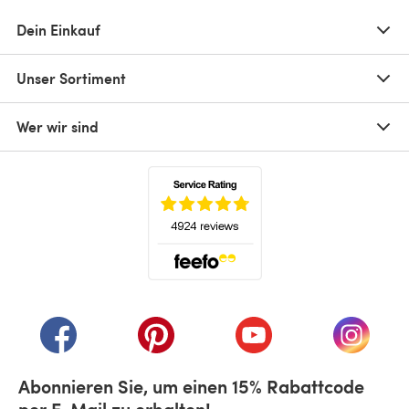
Dein Einkauf
Unser Sortiment
Wer wir sind
(öffnet sich in einem neuen Tab)
(öffnet sich in einem neuen Tab)
(öffnet sich in einem neuen Tab)
(öffnet sich in einem n
(öffnet 
Abonnieren Sie, um einen 15% Rabattcode