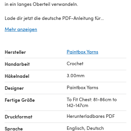
in ein langes Oberteil verwandeln.
Lade dir jetzt die deutsche PDF-Anleitung für
Schattenmuster Oberteil - Kostenlose Top
Mehr anzeigen
Häkelanleitung für Damen in Paintbox Yarns Cotton 4 ply
von Paintbox Yarns herunter & beginne noch heute mit
deinem Projekt!
Hersteller
Paintbox Yarns
Entdecke Tausende von Anleitungen zum Herunterladen
Crochet
Handarbeit
und
KOSTENLOSE Häkelanleitungen
auf LoveCrafts.com.
3.00mm
Häkelnadel
Paintbox Yarns
Designer
To Fit Chest: 81-86cm to
Fertige Größe
142-147cm
Herunterladbares PDF
Druckformat
Englisch, Deutsch
Sprache