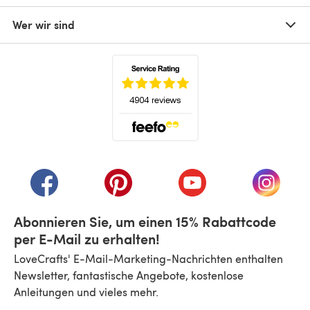
Wer wir sind
(öffnet sich in einem neuen Tab)
(öffnet sich in einem neuen Tab)
(öffnet sich in einem neuen Tab)
(öffnet sich in einem n
(öffnet 
Abonnieren Sie, um einen 15% Rabattcode
per E-Mail zu erhalten!
LoveCrafts' E-Mail-Marketing-Nachrichten enthalten
Newsletter, fantastische Angebote, kostenlose
Anleitungen und vieles mehr.