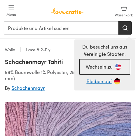
Zum Hauptinhalt springen
Menu
Warenkorb
Du besuchst uns aus
Wolle
Lace & 2-Ply
Vereinigte Staaten.
Schachenmayr Tahiti
Wechseln zu
99% Baumwolle 1% Polyester, 280m/50g, Lace (2,00-2,50
mm)
Bleiben auf
By
Schachenmayr