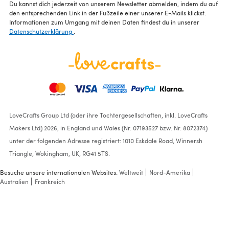
Du kannst dich jederzeit von unserem Newsletter abmelden, indem du auf
den entsprechenden Link in der Fußzeile einer unserer E-Mails klickst.
Informationen zum Umgang mit deinen Daten findest du in unserer
Datenschutzerklärung
.
LoveCrafts Group Ltd (oder ihre Tochtergesellschaften, inkl. LoveCrafts
Makers Ltd) 2026, in England und Wales (Nr. 07193527 bzw. Nr. 8072374)
unter der folgenden Adresse registriert: 1010 Eskdale Road, Winnersh
Triangle, Wokingham, UK, RG41 5TS.
Besuche unsere internationalen Websites:
Weltweit
Nord-Amerika
Australien
Frankreich
Natur Tweed
(00002)