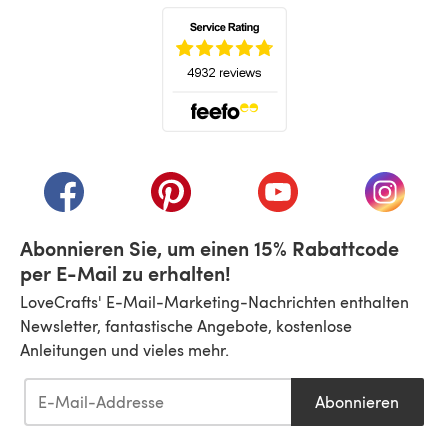
(öffnet sich in einem neuen Tab)
(öffnet sich in einem neuen Tab)
(öffnet sich in einem neuen Tab)
(öffnet sich in einem n
(öffnet 
Abonnieren Sie, um einen 15% Rabattcode
per E-Mail zu erhalten!
LoveCrafts' E-Mail-Marketing-Nachrichten enthalten
Newsletter, fantastische Angebote, kostenlose
Anleitungen und vieles mehr.
Abonnieren