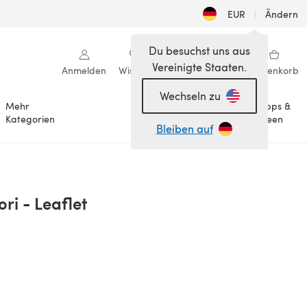
EUR
|
Ändern
Du besuchst uns aus
Vereinigte Staaten.
Anmelden
Wishlist
Meine Bibliothek
Warenkorb
Wechseln zu
Mehr
Tipps &
Anlässe
Kategorien
Ideen
Bleiben auf
i - Leaflet