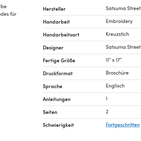
rbe
Satsuma Street
Hersteller
odes für
Embroidery
Handarbeit
Kreuzstich
Handarbeitsart
Satsuma Street
Designer
11” x 17”
Fertige Größe
Broschüre
Druckformat
Englisch
Sprache
1
Anleitungen
2
Seiten
Schwierigkeit
Fortgeschritten