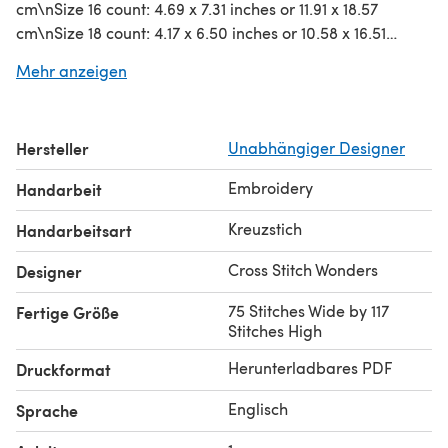
cm\nSize 16 count: 4.69 x 7.31 inches or 11.91 x 18.57
cm\nSize 18 count: 4.17 x 6.50 inches or 10.58 x 16.51
cm\nSize 22 count: 3.41 x 5.32 inches or 8.66 x 13.51 cm
Mehr anzeigen
Hersteller
Unabhängiger Designer
Embroidery
Handarbeit
Kreuzstich
Handarbeitsart
Cross Stitch Wonders
Designer
75 Stitches Wide by 117
Fertige Größe
Stitches High
Herunterladbares PDF
Druckformat
Englisch
Sprache