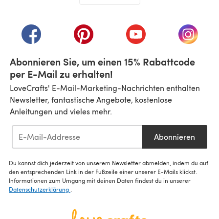
(öffnet sich in einem neuen Tab)
(öffnet sich in einem neuen Tab)
(öffnet sich in einem neuen Tab)
(öffnet sich in einem n
(öffnet 
Abonnieren Sie, um einen 15% Rabattcode
per E-Mail zu erhalten!
LoveCrafts' E-Mail-Marketing-Nachrichten enthalten
Newsletter, fantastische Angebote, kostenlose
Anleitungen und vieles mehr.
Abonnieren
Du kannst dich jederzeit von unserem Newsletter abmelden, indem du auf
den entsprechenden Link in der Fußzeile einer unserer E-Mails klickst.
Informationen zum Umgang mit deinen Daten findest du in unserer
Datenschutzerklärung
.