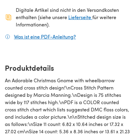
Digitale Artikel sind nicht in den Versandkosten
(öffnet sich in ein
enthalten (siehe unsere
Lieferseite
für weitere
Informationen).
Was ist eine PDF-Anleitung?
(öffnet sich in einem neuen
Produktdetails
An Adorable Christmas Gnome with wheelbarrow
counted cross stitch design!\nCross Stitch Pattern
designed by Marcia Manning.\nDesign is 75 stitches
wide by 117 stitches high.\nPDF is a COLOR counted
cross stitch chart which lists suggested DMC floss colors,
and includes a color picture.\n\nStitched design size is
as follows:\nSize 11 count: 6.82 x 10.64 inches or 17.32 x
27.02 cm\nSize 14 count: 5.36 x 8.36 inches or 13.61 x 21.23