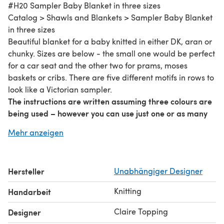
#H20 Sampler Baby Blanket in three sizes
Catalog > Shawls and Blankets > Sampler Baby Blanket
in three sizes
Beautiful blanket for a baby knitted in either DK, aran or
chunky. Sizes are below - the small one would be perfect
for a car seat and the other two for prams, moses
baskets or cribs. There are five different motifs in rows to
look like a Victorian sampler.
The instructions are written assuming three colours are
being used – however you can use just one or as many
as you like. For the chunky and aran a 100g ball of each
Mehr anzeigen
colour is enough, although it is easier to use a second
ball for the left side edging, if not then roll some off
your main ball before you start. For the DK a 50g ball of
Hersteller
Unabhängiger Designer
each colour would be enough.
Materials
Knitting
Handarbeit
Small Blanket (42 x 54cm)
150g DK yarn (US: Light Worsted)
Claire Topping
Designer
4mm needles (UK 8, US 6)