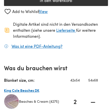
In den Warenkorb
Add to Wishlist
View
Digitale Artikel sind nicht in den Versandkosten
(öffnet sich in ein
enthalten (siehe unsere
Lieferseite
für weitere
Informationen).
Was ist eine PDF-Anleitung?
(öffnet sich in einem neuen
Was du brauchen wirst
Blanket size, cm:
42x54
54x68
60
King Cole Beaches DK
2
—
Beaches & Cream (4275)
(öffnet sich in einem neuen Tab)