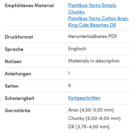
Empfohlenes Material
Paintbox Yarns Simply
Large Blanket (60 x 76cm)
Chunky
,
300g Chunky yarn (US: Bulky)
Paintbox Yarns Cotton Aran
,
6mm needles (UK 4, US 10)
King Cole Beaches DK
Medium Blanket (54 x 68cm)
200g Aran yarn (US: Worsted)
Herunterladbares PDF
Druckformat
5mm needles (UK 6, US 8)
Englisch
Sprache
Materials in description
Notizen
1
Anleitungen
6
Seiten
Schwierigkeit
Fortgeschritten
Aran (4,50-5,50 mm)
Garnstärke
Chunky (6,00-8,00 mm)
DK (3,75-4,50 mm)