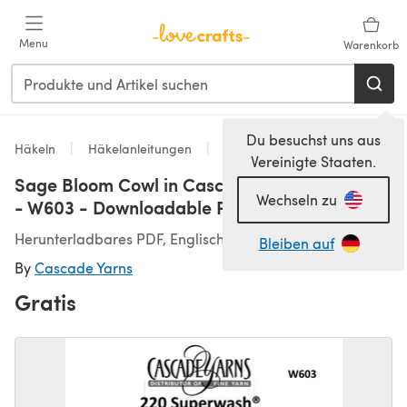
Zum Hauptinhalt springen
Menu
Warenkorb
Du besuchst uns aus
Häkeln
Häkelanleitungen
Schals & Tücher
Vereinigte Staaten.
Sage Bloom Cowl in Cascade 220 Superwash
Wechseln zu
- W603 - Downloadable PDF
Herunterladbares PDF, Englisch
Bleiben auf
By
Cascade Yarns
Gratis