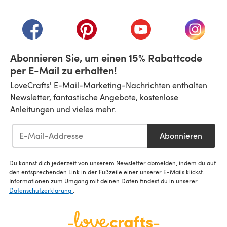
(öffnet sich in einem neuen Tab)
(öffnet sich in einem neuen Tab)
(öffnet sich in einem neuen Tab)
(öffnet sich in einem n
(öffnet 
Abonnieren Sie, um einen 15% Rabattcode
per E-Mail zu erhalten!
LoveCrafts' E-Mail-Marketing-Nachrichten enthalten
Newsletter, fantastische Angebote, kostenlose
Anleitungen und vieles mehr.
Abonnieren
Du kannst dich jederzeit von unserem Newsletter abmelden, indem du auf
den entsprechenden Link in der Fußzeile einer unserer E-Mails klickst.
Informationen zum Umgang mit deinen Daten findest du in unserer
Datenschutzerklärung
.