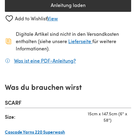
Anleitung laden
(öffnet sich in einem neuen Tab
Add to Wishlist
View
Digitale Artikel sind nicht in den Versandkosten
(öffnet sich in ein
enthalten (siehe unsere
Lieferseite
für weitere
Informationen).
Was ist eine PDF-Anleitung?
(öffnet sich in einem neuen
Was du brauchen wirst
SCARF
15cm x 147.5cm (6" x
Size:
58")
Cascade Yarns 220 Superwash