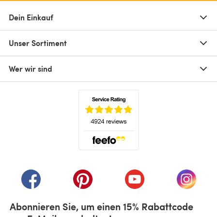
Dein Einkauf
Unser Sortiment
Wer wir sind
(öffnet sich in einem neuen Tab)
(öffnet sich in einem neuen Tab)
(öffnet sich in einem neuen Tab)
(öffnet sich in einem n
(öffnet 
Abonnieren Sie, um einen 15% Rabattcode