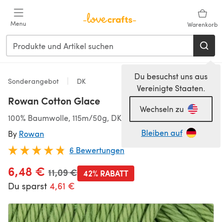
Zum Hauptinhalt springen
Menu
Warenkorb
Du besuchst uns aus
Sonderangebot
DK
Vereinigte Staaten.
Rowan Cotton Glace
Wechseln zu
100% Baumwolle, 115m/50g, DK (3,75-4,50 mm)
Bleiben auf
By
Rowan
6 Bewertungen
6,48 €
Alter Preis
11,09 €
42% RABATT
Du sparst
4,61 €