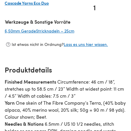
Cascade Yarns Eco Duo
1
(öffnet sich in einem neuen Tab)
Werkzeuge & Sonstige Vorräte
6,50mm GeradeStricknadeln – 25cm
(öffnet sich in einem neuen Ta
Ist etwas nicht in Ordnung?
Lass es uns hier wissen.
Produktdetails
Finished Measurements
Circumference: 46 cm / 18”,
stretches up to 58.5 cm / 23” Width at widest point: 11 cm
/ 4.5” Width at cables: 7.5 cm / 3”
Yarn
One skein of The Fibre Company’s Terra, (40% baby
alpaca, 40% merino wool, 20% silk; 50g = 90 m / 98 yds).
Colour shown; Beet.
Needles & Notions
6.5mm / US 10 1/2 needles, stitch
holder or one spare DPN, darning needle and waste