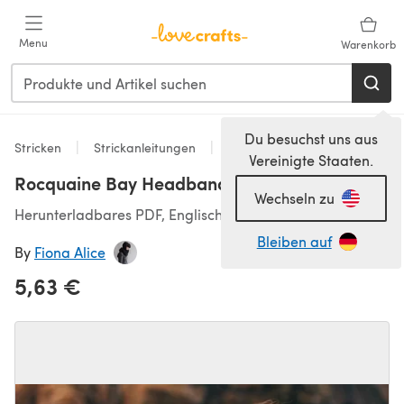
Zum Hauptinhalt springen
Menu
Warenkorb
Du besuchst uns aus
Stricken
Strickanleitungen
Accessoires
Vereinigte Staaten.
Rocquaine Bay Headband
Wechseln zu
Herunterladbares PDF, Englisch
Bleiben auf
By
Fiona Alice
5,63 €