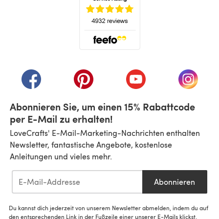
(öffnet sich in einem neuen Tab)
(öffnet sich in einem neuen Tab)
(öffnet sich in einem neuen Tab)
(öffnet sich in einem n
(öffnet 
Abonnieren Sie, um einen 15% Rabattcode
per E-Mail zu erhalten!
LoveCrafts' E-Mail-Marketing-Nachrichten enthalten
Newsletter, fantastische Angebote, kostenlose
Anleitungen und vieles mehr.
Abonnieren
Du kannst dich jederzeit von unserem Newsletter abmelden, indem du auf
den entsprechenden Link in der Fußzeile einer unserer E-Mails klickst.