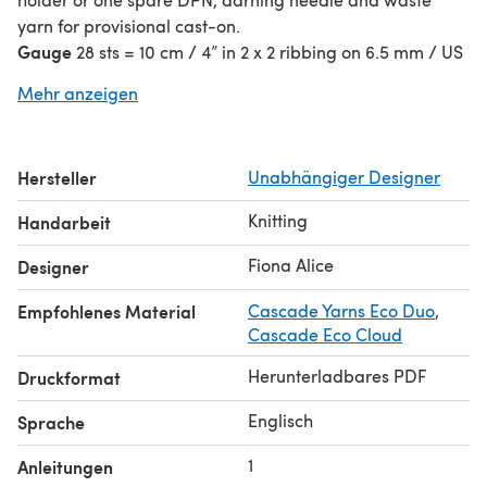
yarn for provisional cast-on.
Gauge
28 sts = 10 cm / 4” in 2 x 2 ribbing on 6.5 mm / US
10 1/2 (unstretched) or correct size to obtain gauge.
Mehr anzeigen
Hersteller
Unabhängiger Designer
Knitting
Handarbeit
Fiona Alice
Designer
Empfohlenes Material
Cascade Yarns Eco Duo
,
Cascade Eco Cloud
Herunterladbares PDF
Druckformat
Englisch
Sprache
1
Anleitungen