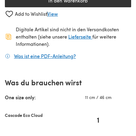
In den Warenkorb
Add to Wishlist
View
Digitale Artikel sind nicht in den Versandkosten
(öffnet sich in ein
enthalten (siehe unsere
Lieferseite
für weitere
Informationen).
Was ist eine PDF-Anleitung?
(öffnet sich in einem neuen
Was du brauchen wirst
One size only:
11 cm / 46 cm
Cascade Eco Cloud
1