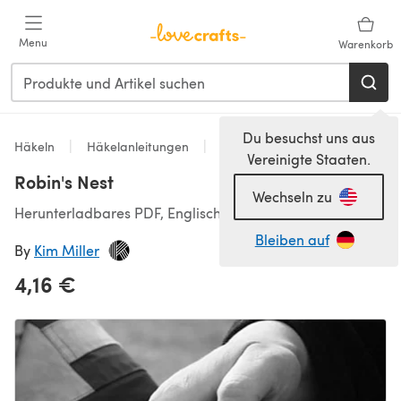
Zum Hauptinhalt springen
Menu
Warenkorb
Du besuchst uns aus
Häkeln
Häkelanleitungen
Homeware
Vereinigte Staaten.
Robin's Nest
Wechseln zu
Herunterladbares PDF, Englisch
Bleiben auf
By
Kim Miller
4,16 €