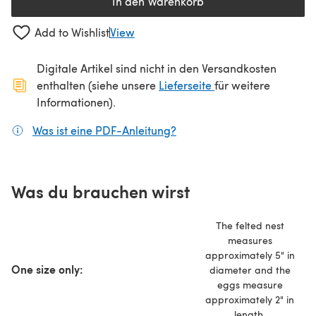
In den Warenkorb
Add to Wishlist
View
Digitale Artikel sind nicht in den Versandkosten
(öffnet sich in ein
enthalten (siehe unsere
Lieferseite
für weitere
Informationen).
Was ist eine PDF-Anleitung?
(öffnet sich in einem neuen
Was du brauchen wirst
The felted nest
measures
approximately 5" in
One size only:
diameter and the
eggs measure
approximately 2" in
length.